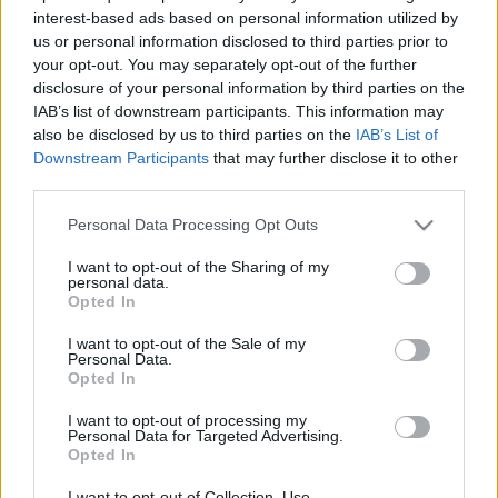
interest-based ads based on personal information utilized by
Levegő Munkacsoport
•
2020. február 18.
10
us or personal information disclosed to third parties prior to
your opt-out. You may separately opt-out of the further
Meglepett Tóth Péter államtitkár előadásában az 50.
disclosure of your personal information by third parties on the
Autóbusz Szakértői Tanácskozáson egy grafikonon
IAB’s list of downstream participants. This information may
(ld. alább) a távolsági autóbusszal és a vonattal
also be disclosed by us to third parties on the
IAB’s List of
együtt, egyenrangú utazási módként feltüntetett a
Downstream Participants
that may further disclose it to other
TELEKOCSIZÁS. Pedig nem is tartalmazta az összes –
third parties.
Budapest és a nagyvárosok közötti – telekocsis…
Please note that this website/app uses one or more Google
Personal Data Processing Opt Outs
services and may gather and store information including but
not limited to your visit or usage behaviour. You may click to
I want to opt-out of the Sharing of my
personal data.
grant or deny consent to Google and its third-party tags to
Opted In
use your data for below specified purposes in below Google
consent section.
I want to opt-out of the Sale of my
Personal Data.
Opted In
I want to opt-out of processing my
Personal Data for Targeted Advertising.
Opted In
I want to opt-out of Collection, Use,