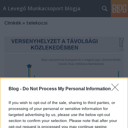
A Levegő Munkacsoport blogja
Címkék
»
telekocsi
Blog -
Do Not Process My Personal Information
If you wish to opt-out of the sale, sharing to third parties, or
processing of your personal or sensitive information for
targeted advertising by us, please use the below opt-out
section to confirm your selection. Please note that after your
Van hova fejleszteni a telekocsizást
opt-out request is processed you may continue seeing