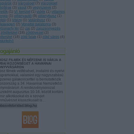
repjárók
(
1
)
Városliget
(
7
)
Városliget
építése
(
3
)
vasút
(
3
)
vegyszerek
(
2
)
zetők
(
1
)
VI. kerület
(
1
)
vidék
(
1
)
villamos
ergia
(
1
)
villanyautó
(
9
)
villanybusz
(
1
)
eldíj
(
1
)
Vitézy
(
1
)
Volánbusz
(
1
)
lkswagen
(
2
)
Vonattal balatonra
(
3
)
rösmarty tér
(
1
)
zaj
(
2
)
zajszennyezés
zöldfelület
(
18
)
zöldövezet
(
3
)
dterület
(
18
)
zöld falak
(
1
)
zöld város
(
4
)
mkefelhő
logajánló
OSZ FILMEK ÉS NÉPZENE IS VÁRJA A
BAI KÖZÖNSÉGET A HAVANNAI
ÖNYVVÁSÁRON
osz filmek vetítésével, irodalmi és nyelvi
ogramokkal, valamint egy nagyszabású
pzenei gálakoncerttel is bemutatkozik
oszország a 34. Havannai Nemzetközi
nyvvásáron. A rendezvénysorozat
szeként augusztus 10-16. között kortárs
osz alkotásokat és a szovjet
lmművészet klasszikusait is…
basolidaridad.blog.hu