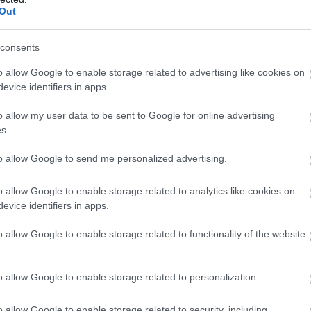
la
Out
la
(
1
)
(
3
consents
Lig
Lo
m
o allow Google to enable storage related to advertising like cookies on
Má
víz
evice identifiers in apps.
mé
me
o allow my user data to be sent to Google for online advertising
(
3
)
mo
s.
kö
(
1
)
Na
to allow Google to send me personalized advertising.
na
me
ni
o allow Google to enable storage related to analytics like cookies on
pr
vá
evice identifiers in apps.
(
1
)
Ön
ön
o allow Google to enable storage related to functionality of the website
Or
Pa
(
3
)
pe
o allow Google to enable storage related to personalization.
Pi
PM
Pu
o allow Google to enable storage related to security, including
re