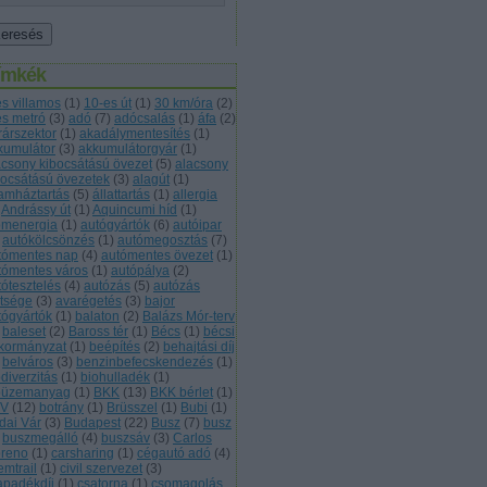
ímkék
es villamos
(
1
)
10-es út
(
1
)
30 km/óra
(
2
)
es metró
(
3
)
adó
(
7
)
adócsalás
(
1
)
áfa
(
2
)
rárszektor
(
1
)
akadálymentesítés
(
1
)
kumulátor
(
3
)
akkumulátorgyár
(
1
)
acsony kibocsátású övezet
(
5
)
alacsony
bocsátású övezetek
(
3
)
alagút
(
1
)
lamháztartás
(
5
)
állattartás
(
1
)
allergia
Andrássy út
(
1
)
Aquincumi híd
(
1
)
omenergia
(
1
)
autógyártók
(
6
)
autóipar
autókölcsönzés
(
1
)
autómegosztás
(
7
)
tómentes nap
(
4
)
autómentes övezet
(
1
)
tómentes város
(
1
)
autópálya
(
2
)
tótesztelés
(
4
)
autózás
(
5
)
autózás
ltsége
(
3
)
avarégetés
(
3
)
bajor
tógyártók
(
1
)
balaton
(
2
)
Balázs Mór-terv
baleset
(
2
)
Baross tér
(
1
)
Bécs
(
1
)
bécsi
kormányzat
(
1
)
beépítés
(
2
)
behajtási díj
belváros
(
3
)
benzinbefecskendezés
(
1
)
diverzitás
(
1
)
biohulladék
(
1
)
oüzemanyag
(
1
)
BKK
(
13
)
BKK bérlet
(
1
)
V
(
12
)
botrány
(
1
)
Brüsszel
(
1
)
Bubi
(
1
)
dai Vár
(
3
)
Budapest
(
22
)
Busz
(
7
)
busz
buszmegálló
(
4
)
buszsáv
(
3
)
Carlos
reno
(
1
)
carsharing
(
1
)
cégautó adó
(
4
)
emtrail
(
1
)
civil szervezet
(
3
)
apadékdíj
(
1
)
csatorna
(
1
)
csomagolás