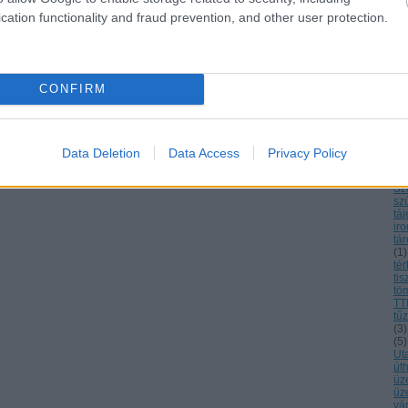
ré
cation functionality and fraud prevention, and other user protection.
re
ro
se
(
1
)
Se
So
CONFIRM
sz
(
2
)
sz
sz
sz
Data Deletion
Data Access
Privacy Policy
(
2
)
Sz
Sz
sz
tá
ir
tár
(
1
)
tér
tis
tö
TT
tűz
(
3
)
(
5
)
Ut
út
üz
üz
vár