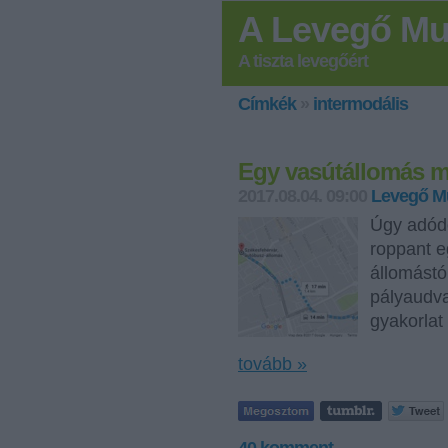
A Levegő Mu
A tiszta levegőért
Címkék
»
intermodális
Egy vasútállomás m
2017.08.04. 09:00
Levegő M
Úgy adódo
roppant e
állomástó
pályaudva
gyakorlat
tovább »