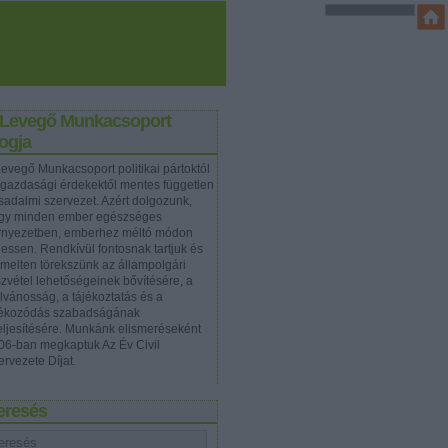
 Levegő Munkacsoport
ogja
Levegő Munkacsoport politikai pártoktól
 gazdasági érdekektől mentes független
rsadalmi szervezet. Azért dolgozunk,
gy minden ember egészséges
rnyezetben, emberhez méltó módon
hessen. Rendkívül fontosnak tartjuk és
emelten törekszünk az állampolgári
szvétel lehetőségeinek bővítésére, a
ilvánosság, a tájékoztatás és a
jékozódás szabadságának
teljesítésére. Munkánk elismeréseként
06-ban megkaptuk Az Év Civil
ervezete Díjat.
eresés