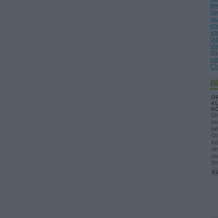
te
be
ve
en
vit
Vo
Vö
(
5
)
zöl
Cí
B
OR
KU
K
Or
pr
né
Or
Kö
ré
or
fi
cu