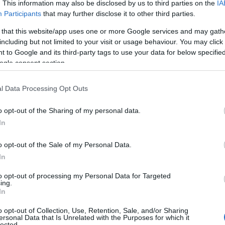
. This information may also be disclosed by us to third parties on the
IA
gu
ha
Participants
that may further disclose it to other third parties.
ha
ga
 that this website/app uses one or more Google services and may gath
hő
Hu
including but not limited to your visit or usage behaviour. You may click 
II.
 to Google and its third-party tags to use your data for below specifi
is
is
ogle consent section.
(
1
)
ka
(
1
)
l Data Processing Opt Outs
(
2
pá
Ke
o opt-out of the Sharing of my personal data.
(
5
)
ki
In
kl
kl
kl
o opt-out of the Sale of my Personal Data.
kö
ko
In
ko
kő
kör
to opt-out of processing my Personal Data for Targeted
(
1
ing.
kö
In
kö
ko
kö
o opt-out of Collection, Use, Retention, Sale, and/or Sharing
kö
ersonal Data that Is Unrelated with the Purposes for which it
(
1
)
lected.