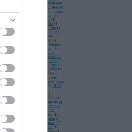
kás
(
1
)
lakossági mérések
(
2
)
lakótelepi
kás
(
1
)
Lánchíd
(
2
)
leburkolás
(
1
)
leégett
légszennyezés
(
58
)
levegőszennyezés
2
)
Levegő Munkacsoport
(
2
)
Liget
(
2
)
et projekt
(
4
)
lignit
(
3
)
LISA autó
(
1
)
ndon
(
1
)
Lyukóvölgy
(
2
)
M2 metró
(
1
)
3
(
1
)
magánparkolók
(
1
)
Margit sziget
(
1
)
tra
(
1
)
MÁV
(
3
)
megújulók
(
10
)
meleg
(
1
)
mélygarázs
(
1
)
menekültek
(
1
)
rés
(
4
)
mérgek
(
1
)
mérőállomás
(
6
)
tán
(
7
)
metrófelújítás
(
3
)
metró felújítás
mézeskalács
(
1
)
mezőgazdaság
(
2
)
torjáratás
(
1
)
műfű
(
1
)
munkahelyi
zlekedési terv
(
1
)
munkahelyi mobilitás
múzeumnegyed
(
3
)
múzeumprojekt
(
3
)
gykörút
(
1
)
napelem
(
5
)
napenergia
(
1
)
pozás
(
1
)
negatív emissziók
(
1
)
négyes
tró
(
4
)
Nehru part
(
1
)
New York
(
1
)
trogén-oxidok
(
1
)
növényzet
(
1
)
nyári
ogramok
(
1
)
Nyugati pályaudvar
(
1
)
okos
ros
(
1
)
ökovezetés
(
1
)
oktatás
(
2
)
OLAF
Önellátó kert
(
1
)
önkéntes
(
1
)
kormányzati lapok
(
1
)
öntözés
(
1
)
vezető autó
(
2
)
örök vegyi anyagok
(
1
)
oszország
(
1
)
óvoda
(
1
)
P+R parkoló
(
4
)
ks
(
1
)
Párizs
(
3
)
Párizsi Megállapodás
park
(
4
)
parkolás
(
27
)
pedelek
(
1
)
tárda
(
1
)
petíció
(
1
)
PFAS
(
1
)
Pilis
(
1
)
liscsaba
(
1
)
Pilisvörösvár
(
1
)
Platán
(
1
)
10
(
4
)
PM2.5
(
3
)
pollen
(
1
)
Pomáz
(
1
)
tyin
(
1
)
Rákosrendező
(
1
)
rakpart
(
1
)
pülés
(
3
)
repülőgépes permetezés
(
2
)