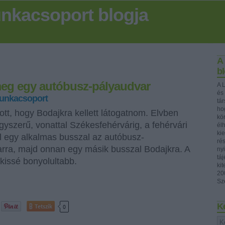
nkacsoport blogja
A
bl
eg egy autóbusz-pályaudvar
A 
és
unkacsoport
tá
ho
tt, hogy Bodajkra kellett látogatnom. Elvben
kö
gyszerű, vonattal Székesfehérvárig, a fehérvári
él
ki
l egy alkalmas busszal az autóbusz-
ré
rra, majd onnan egy másik busszal Bodajkra. A
ny
tá
 kissé bonyolultabb.
ki
20
Sz
K
Tetszik
0