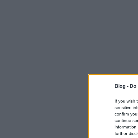
Blog -
Do 
If you wish 
sensitive in
confirm you
continue se
information 
further disc