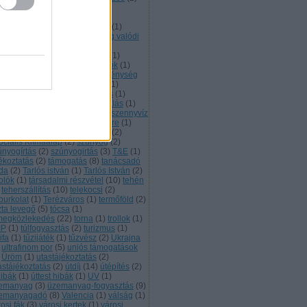
szecskeszennyezés
(
17
)
zsicsökkentés
(
1
)
robogók
(
2
)
ncsautók
(
5
)
sajtó
(
1
)
SASmob
(
1
)
bességkorlátozás
(
2
)
sebesség valódi
segédmotoros kerékpár
(
1
)
mmelweis utca
(
1
)
sétálóutca
(
1
)
lymár
(
1
)
SUV
(
1
)
szállodahajók
(
1
)
anatórium
(
1
)
Szeged
(
1
)
szegénység
Székesfehérvár
(
1
)
szelektív
(
1
)
emélyautó
(
3
)
Személyszállítás
(
1
)
emétégetés
(
2
)
szemléletformálás
(
1
)
én-dioxid
(
17
)
szénbányák
(
1
)
szennyvíz
szennyvíztisztító
(
1
)
Szentendre
(
1
)
iget
(
1
)
szmog
(
4
)
szmogriadó
(
2
)
ociális Klímaalap
(
2
)
szúnyog
(
2
)
únyogírtás
(
2
)
szúnyogirtás
(
3
)
T&E
(
1
)
jékoztatás
(
2
)
támogatás
(
8
)
tanácsadó
oda
(
2
)
Tarlós istván
(
1
)
Tarlós István
(
2
)
olók
(
1
)
társadalmi részvétel
(
10
)
tehén
teherszállítás
(
10
)
telekocsi
(
2
)
burkolat
(
1
)
Terézváros
(
1
)
termőföld
(
2
)
zta levegő
(
5
)
tócsa
(
1
)
megközlekedés
(
22
)
torna
(
1
)
trollok
(
1
)
IP
(
1
)
túlfogyasztás
(
2
)
turizmus
(
1
)
ifa
(
1
)
tűzijáték
(
1
)
tűzvész
(
2
)
Ukrajna
ultrafinom por
(
5
)
uniós támogatások
Üröm
(
1
)
utastájékoztatás
(
2
)
astájékoztatás
(
2
)
útdíj
(
14
)
útépítés
(
2
)
hibák
(
1
)
úttest hibák
(
1
)
UV
(
1
)
emanyag
(
3
)
üzemanyag-fogyasztás
(
9
)
emanyagadó
(
8
)
Valencia
(
1
)
válság
(
1
)
osi fák
(
3
)
városi kertek
(
1
)
városi