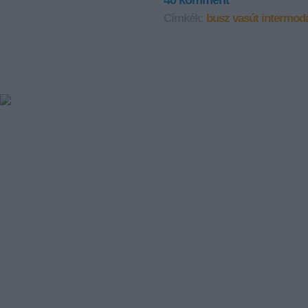
40
komment
Címkék:
busz
vasút
intermodá