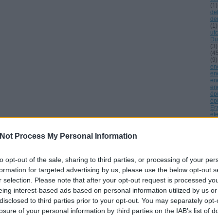
(
1
)
de
de
(
1
)
ut
Du
(
3
)
(
4
(
9
)
en
en
en
en
ép
épü
Er
ét
Bí
Üg
Un
Not Process My Personal Information
fai
Fá
fél
to opt-out of the sale, sharing to third parties, or processing of your per
(
2
)
fö
formation for targeted advertising by us, please use the below opt-out s
fo
r selection. Please note that after your opt-out request is processed y
(
1
)
tü
eing interest-based ads based on personal information utilized by us or
fu
disclosed to third parties prior to your opt-out. You may separately opt-
fűt
ga
losure of your personal information by third parties on the IAB’s list of
Gh