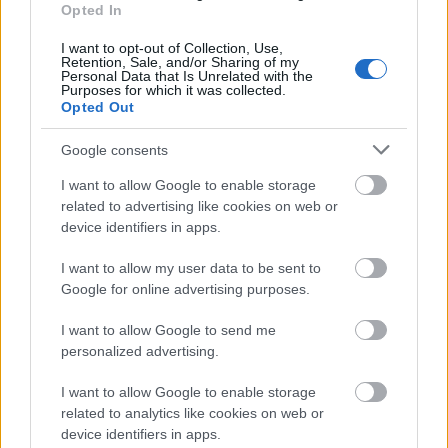
Opted In
I want to opt-out of Collection, Use,
Retention, Sale, and/or Sharing of my
Se a fák, se a lakosok
Personal Data that Is Unrelated with the
Purposes for which it was collected.
Levegő Munkacsoport
•
2016. október 19.
12
Opted Out
Google consents
Kíméletlenül és értelmetlenül vágták ki egészséges
fák sorát az észak-budapesti Duna-parton – köztük
I want to allow Google to enable storage
az egész pesti partszakasz egyik legnagyobb fáját –
related to advertising like cookies on web or
és az angyalföldi Dráva utcában. Ebben a
device identifiers in apps.
történetben az a legborzasztóbb, hogy nemhogy
még a minimális információmegosztás (plakát,
I want to allow my user data to be sent to
látványterv,…
Google for online advertising purposes.
I want to allow Google to send me
personalized advertising.
I want to allow Google to enable storage
related to analytics like cookies on web or
device identifiers in apps.