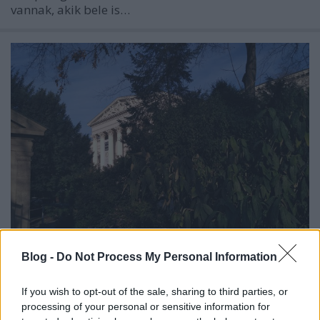
vannak, akik bele is…
Blog -
Do Not Process My Personal Information
Példaértékű együttműködés a
Múzeumkertben
If you wish to opt-out of the sale, sharing to third parties, or
processing of your personal or sensitive information for
Levegő Munkacsoport
•
2016. december 17.
0