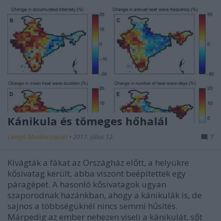
Kánikula és tömeges hőhalál
Levegő Munkacsoport
•
2017. július 12.
7
Kivágták a fákat az Országház előtt, a helyükre
kősivatag került, abba viszont beépítettek egy
páragépet. A hasonló kősivatagok ugyan
szaporodnak hazánkban, ahogy a kánikulák is, de
sajnos a többségüknél nincs semmi hűsítés.
Márpedig az ember nehezen viseli a kánikulát, sőt