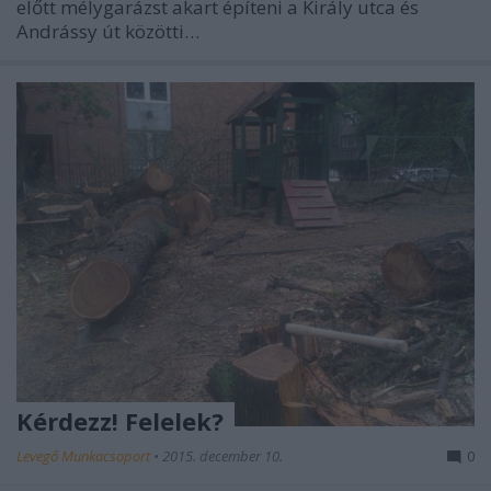
előtt mélygarázst akart építeni a Király utca és
Andrássy út közötti…
Kérdezz! Felelek?
Levegő Munkacsoport
•
2015. december 10.
0