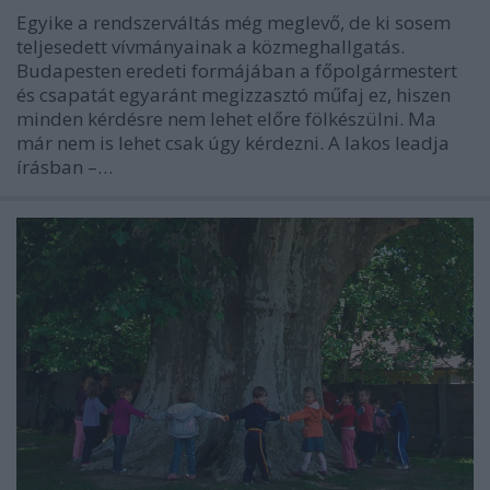
Egyike a rendszerváltás még meglevő, de ki sosem
teljesedett vívmányainak a közmeghallgatás.
Budapesten eredeti formájában a főpolgármestert
és csapatát egyaránt megizzasztó műfaj ez, hiszen
minden kérdésre nem lehet előre fölkészülni. Ma
már nem is lehet csak úgy kérdezni. A lakos leadja
írásban –…