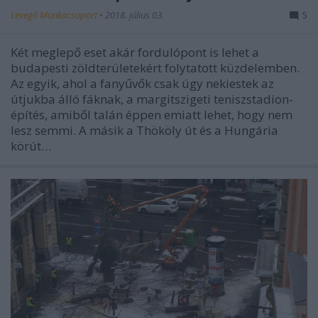
Levegő Munkacsoport
•
2018. július 03.
5
Két meglepő eset akár fordulópont is lehet a
budapesti zöldterületekért folytatott küzdelemben.
Az egyik, ahol a fanyűvők csak úgy nekiestek az
útjukba álló fáknak, a margitszigeti teniszstadion-
építés, amiből talán éppen emiatt lehet, hogy nem
lesz semmi. A másik a Thököly út és a Hungária
körút…