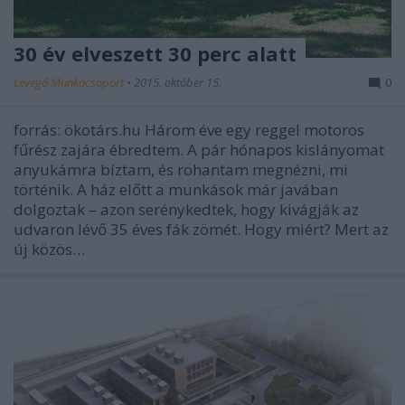
30 év elveszett 30 perc alatt
Levegő Munkacsoport
•
2015. október 15.
0
forrás: ökotárs.hu Három éve egy reggel motoros
fűrész zajára ébredtem. A pár hónapos kislányomat
anyukámra bíztam, és rohantam megnézni, mi
történik. A ház előtt a munkások már javában
dolgoztak – azon serénykedtek, hogy kivágják az
udvaron lévő 35 éves fák zömét. Hogy miért? Mert az
új közös…