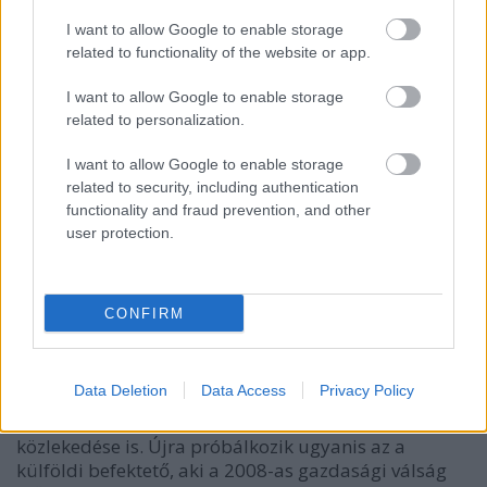
I want to allow Google to enable storage
related to functionality of the website or app.
I want to allow Google to enable storage
related to personalization.
I want to allow Google to enable storage
related to security, including authentication
Tervszerű városfejlesztés? Ismét
functionality and fraud prevention, and other
user protection.
napirenden a Nagymező utcai
mélygarázs
CONFIRM
Levegő Munkacsoport
•
2016. szeptember 05.
0
A globális gazdasági válság enyhülésével ismét
Data Deletion
Data Access
Privacy Policy
veszélyben vannak a Budapest VI. kerületi
Nagymező utca fái, és felfordulhat a környék
közlekedése is. Újra próbálkozik ugyanis az a
külföldi befektető, aki a 2008-as gazdasági válság