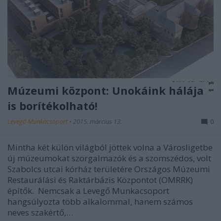
Múzeumi központ: Unokáink hálája
is borítékolható!
Levegő Munkacsoport
•
2015. március 13.
0
Mintha két külön világból jöttek volna a Városligetbe
új múzeumokat szorgalmazók és a szomszédos, volt
Szabolcs utcai kórház területére Országos Múzeumi
Restaurálási és Raktárbázis Központot (OMRRK)
építők. Nemcsak a Levegő Munkacsoport
hangsúlyozta több alkalommal, hanem számos
neves szakértő,…