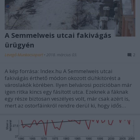
A Semmelweis utcai fakivágás
ürügyén
Levegő Munkacsoport
•
2018. március 03.
2
A kép forrása: Index.hu A Semmelweis utcai
fakivágás érthető módon okozott dühkitörést a
városlakók körében. Ilyen belvárosi pozícióban már
igen ritka kincs egy fásított utca. Ezeknek a fáknak
egy része biztosan veszélyes volt, már csak azért is,
mert az ostorfáinkról rendre derül ki, hogy idős…