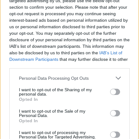
targeted advertising by us, please use the below opt-out
section to confirm your selection. Please note that after your
Ritkán tapasztaljuk, hogy városvezető,
opt-out request is processed you may continue seeing
intézményigazgató előzékenyen bevonna
interest-based ads based on personal information utilized by
szakértőket, civil szervezeteket és érdeklődő
us or personal information disclosed to third parties prior to
lakosokat egy tervezési munkába. Ezért is esett jól,
your opt-out. You may separately opt-out of the further
hogy Varga Benedek főigazgató minden érdekeltet
disclosure of your personal information by third parties on the
bevont a Magyar Nemzeti Múzeum kertje
IAB’s list of downstream participants. This information may
felújításának tervezésébe. Nyilvános…
also be disclosed by us to third parties on the
IAB’s List of
Downstream Participants
that may further disclose it to other
third parties.
Please note that this website/app uses one or more Google
Personal Data Processing Opt Outs
services and may gather and store information including but
not limited to your visit or usage behaviour. You may click to
I want to opt-out of the Sharing of my
personal data.
grant or deny consent to Google and its third-party tags to
Opted In
use your data for below specified purposes in below Google
consent section.
I want to opt-out of the Sale of my
Personal Data.
Opted In
I want to opt-out of processing my
Personal Data for Targeted Advertising.