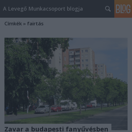
A Levegő Munkacsoport blogja
Címkék
»
fairtás
Zavar a budapesti fanyűvésben