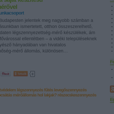
érővel
unkacsoport
 Budapesten jelentek meg nagyobb számban a
rásunkban ismertetett, otthon összeszerelhető,
tdaten légszennyezettség-mérő készülékek, ám
 fővárossal ellentétben – a vidéki településeknek
yésző hányadában van hivatalos
nőség-mérő állomás, különösen…
F
Tetszik
0
tvédelem
légszennyezés
fűtés
levegőszennyezés
ocsátás
mérőállomás
hol lakjak?
részecskeszennyezés
E