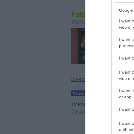
Google 
Fatüzelés csak öko
I want t
2020.04.28. 07:25
Levegő M
web or d
Magyarors
része. Íg
I want t
tüzelőany
purpose
egészségr
I want 
Németorsz
utat adt
I want t
web or d
tovább »
I want t
or app.
12
komment
I want t
Címkék:
fűtés
korom
levegős
I want t
authenti