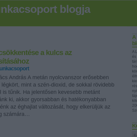
nkacsoport blogja
A
bl
csökkentése a kulcs az
A 
és
ssításához
tá
ho
unkacsoport
kö
él
kács András A metán nyolcvanszor erősebben
ki
 légkört, mint a szén-dioxid, de sokkal rövidebb
ré
ny
el is tűnik. Ha jelentősen kevesebb metánt
tá
ánk ki, akkor gyorsabban és hatékonyabban
ki
20
énk az éghajlat változását, hogy elkerüljük az
Sz
ég számára…
K