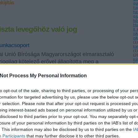
lújítás
gu
ha
ha
ga
hő
Hu
iszta levegőhöz való jog
II.
is
is
(
1
)
unkacsoport
ka
(
1
)
i Unió Bírósága Magyarországot elmarasztaló
(
2
pá
zjogilag kötelező erővel állapította meg a
Ke
ezettség csökkentésére vonatkozó uniós jogi
(
5
)
ki
Not Process My Personal Information
tség megsértését. Pontosan mik azok az uniós
kl
kl
lezettségek, amelyek megsértése idáig vezetett?
kl
kö
to opt-out of the sale, sharing to third parties, or processing of your per
ko
formation for targeted advertising by us, please use the below opt-out s
ko
kő
r selection. Please note that after your opt-out request is processed y
kör
eing interest-based ads based on personal information utilized by us or
Tetszik
(
1
0
kö
disclosed to third parties prior to your opt-out. You may separately opt-
kö
losure of your personal information by third parties on the IAB’s list of
ko
kö
. This information may also be disclosed by us to third parties on the
IA
Európai Bíróság
részecskeszennyezés
kö
Participants
that may further disclose it to other third parties.
(
1
)