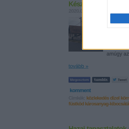
Készítsünk saját le
2020.03.13. 07:31
Levegő M
Idén hiva
levegősze
ugyanakk
dolgoznak
egyszerű 
amúgy az
tovább »
komment
Címkék:
közlekedés
dízel
kör
füstköd
károsanyag-kibocsát
Hazai tapasztalatok 