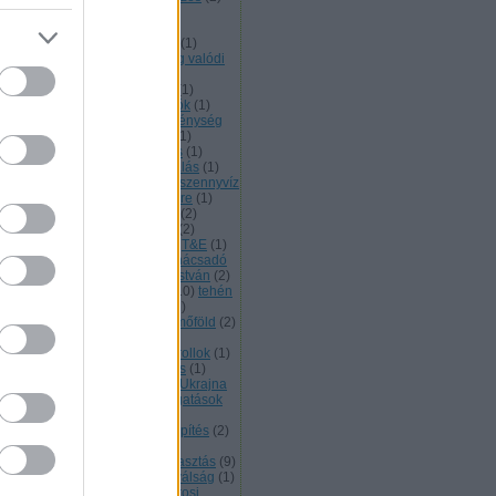
szecskeszennyezés
(
17
)
zsicsökkentés
(
1
)
robogók
(
2
)
ncsautók
(
5
)
sajtó
(
1
)
SASmob
(
1
)
bességkorlátozás
(
2
)
sebesség valódi
segédmotoros kerékpár
(
1
)
mmelweis utca
(
1
)
sétálóutca
(
1
)
lymár
(
1
)
SUV
(
1
)
szállodahajók
(
1
)
anatórium
(
1
)
Szeged
(
1
)
szegénység
Székesfehérvár
(
1
)
szelektív
(
1
)
emélyautó
(
3
)
Személyszállítás
(
1
)
emétégetés
(
2
)
szemléletformálás
(
1
)
én-dioxid
(
17
)
szénbányák
(
1
)
szennyvíz
szennyvíztisztító
(
1
)
Szentendre
(
1
)
iget
(
1
)
szmog
(
4
)
szmogriadó
(
2
)
ociális Klímaalap
(
2
)
szúnyog
(
2
)
únyogírtás
(
2
)
szúnyogirtás
(
3
)
T&E
(
1
)
jékoztatás
(
2
)
támogatás
(
8
)
tanácsadó
oda
(
2
)
Tarlós istván
(
1
)
Tarlós István
(
2
)
olók
(
1
)
társadalmi részvétel
(
10
)
tehén
teherszállítás
(
10
)
telekocsi
(
2
)
burkolat
(
1
)
Terézváros
(
1
)
termőföld
(
2
)
zta levegő
(
5
)
tócsa
(
1
)
megközlekedés
(
22
)
torna
(
1
)
trollok
(
1
)
IP
(
1
)
túlfogyasztás
(
2
)
turizmus
(
1
)
ifa
(
1
)
tűzijáték
(
1
)
tűzvész
(
2
)
Ukrajna
ultrafinom por
(
5
)
uniós támogatások
Üröm
(
1
)
utastájékoztatás
(
2
)
astájékoztatás
(
2
)
útdíj
(
14
)
útépítés
(
2
)
hibák
(
1
)
úttest hibák
(
1
)
UV
(
1
)
emanyag
(
3
)
üzemanyag-fogyasztás
(
9
)
emanyagadó
(
8
)
Valencia
(
1
)
válság
(
1
)
osi fák
(
3
)
városi kertek
(
1
)
városi