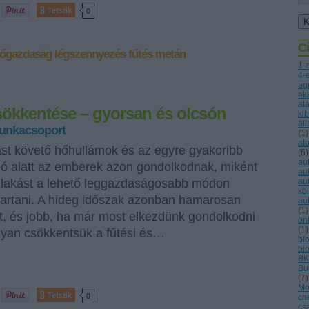
Tetszik
0
C
őgazdaság
légszennyezés
fűtés
metán
1-
4-
ag
ak
al
sökkentése – gyorsan és olcsón
ki
ál
unkacsoport
(
1
)
at
t követő hőhullámok és az egyre gyakoribb
(
6
)
au
ó alatt az emberek azon gondolkodnak, miként
au
 lakást a lehető leggazdaságosabb módon
au
kö
artani. A hideg időszak azonban hamarosan
au
(
1
)
, és jobb, ha már most elkezdünk gondolkodni
ön
(
1
)
yan csökkentsük a fűtési és…
bio
bi
BK
Bu
(
7
)
Mo
Tetszik
0
ch
cs