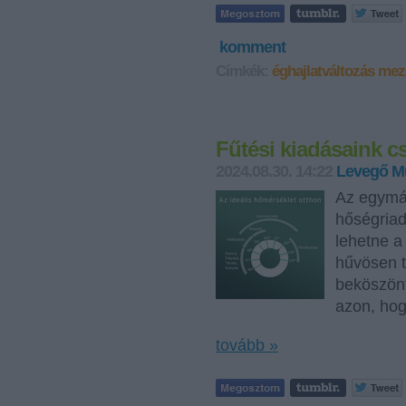
komment
Címkék:
éghajlatváltozás
mez
Fűtési kiadásaink c
2024.08.30. 14:22
Levegő M
Az egymás
hőségriad
lehetne a
hűvösen t
beköszönt
azon, hog
tovább »