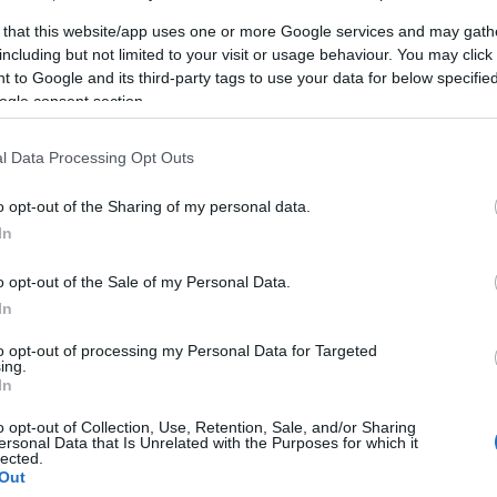
la
la
 that this website/app uses one or more Google services and may gath
(
1
)
including but not limited to your visit or usage behaviour. You may click 
(
3
yosbítja a koronavírus-járványt
Lig
 to Google and its third-party tags to use your data for below specifi
Lo
unkacsoport
ogle consent section.
m
Má
tatás szerint jelentős az összefüggés a
víz
mé
us és a levegő minősége között. Ez az
l Data Processing Opt Outs
me
és kettős: egyrészt a légszennyezés jelentősen
(
3
)
mo
o opt-out of the Sharing of my personal data.
hatja a vírusfertőzés következményeit, másrészt
kö
(
1
)
In
égszennyező részecskék továbbíthatják a vírust.
Na
vírus és légszennyezés…
na
me
o opt-out of the Sale of my Personal Data.
ni
In
pr
vá
(
1
)
to opt-out of processing my Personal Data for Targeted
Ön
Tetszik
0
ing.
ön
In
Or
Pa
(
3
)
o opt-out of Collection, Use, Retention, Sale, and/or Sharing
légszennyezés
fűtés
károsanyag-kibocsátás
pe
ersonal Data that Is Unrelated with the Purposes for which it
Pi
lected.
PM
Out
Pu
re