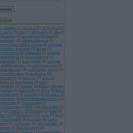
ímkék
es villamos
(
1
)
10-es út
(
1
)
30 km/óra
(
2
)
es metró
(
3
)
adó
(
7
)
adócsalás
(
1
)
áfa
(
2
)
rárszektor
(
1
)
akadálymentesítés
(
1
)
kumulátor
(
3
)
akkumulátorgyár
(
1
)
acsony kibocsátású övezet
(
5
)
alacsony
bocsátású övezetek
(
3
)
alagút
(
1
)
lamháztartás
(
5
)
állattartás
(
1
)
allergia
Andrássy út
(
1
)
Aquincumi híd
(
1
)
omenergia
(
1
)
autógyártók
(
6
)
autóipar
autókölcsönzés
(
1
)
autómegosztás
(
7
)
tómentes nap
(
4
)
autómentes övezet
(
1
)
tómentes város
(
1
)
autópálya
(
2
)
tótesztelés
(
4
)
autózás
(
5
)
autózás
ltsége
(
3
)
avarégetés
(
3
)
bajor
tógyártók
(
1
)
balaton
(
2
)
Balázs Mór-terv
baleset
(
2
)
Baross tér
(
1
)
Bécs
(
1
)
bécsi
kormányzat
(
1
)
beépítés
(
2
)
behajtási díj
belváros
(
3
)
benzinbefecskendezés
(
1
)
diverzitás
(
1
)
biohulladék
(
1
)
oüzemanyag
(
1
)
BKK
(
13
)
BKK bérlet
(
1
)
V
(
12
)
botrány
(
1
)
Brüsszel
(
1
)
Bubi
(
1
)
dai Vár
(
3
)
Budapest
(
22
)
busz
(
2
)
Busz
buszmegálló
(
4
)
buszsáv
(
3
)
Carlos
reno
(
1
)
carsharing
(
1
)
cégautó adó
(
4
)
emtrail
(
1
)
civil szervezet
(
3
)
apadékdíj
(
1
)
csatorna
(
1
)
csomagolás