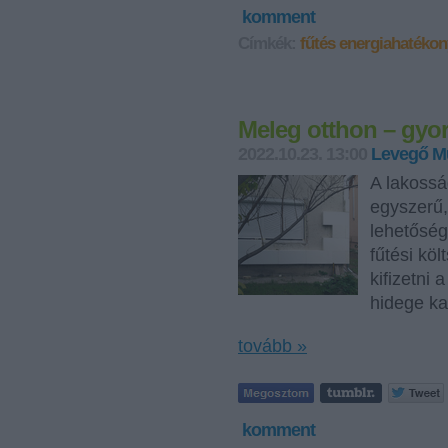
komment
Címkék:
fűtés
energiahatéko
Meleg otthon – gyo
2022.10.23. 13:00
Levegő M
A lakossá
egyszerű,
lehetősé
fűtési kö
kifizetni 
hidege ka
tovább »
komment