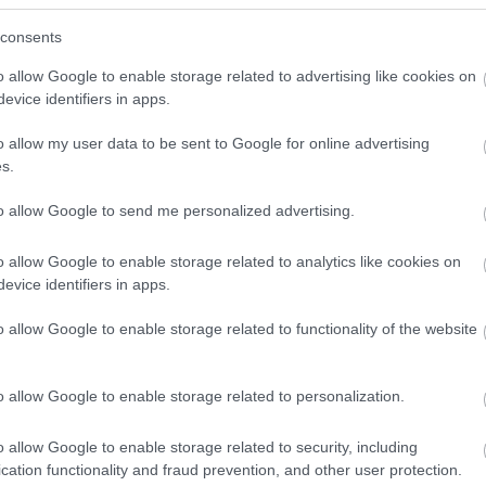
ré
re
consents
ro
címkés kályhában?
se
(
1
)
o allow Google to enable storage related to advertising like cookies on
unkacsoport
Se
evice identifiers in apps.
So
zágon télen füstbe burkolózik a települések jó
sz
y van ez mindenütt a világban, ahol szilárd
(
2
)
o allow my user data to be sent to Google for online advertising
sz
aggal fűtenek, az elavult kályhákból ömlik az
sz
s.
sz
e és az éghajlatra veszélyes korom.
(
2
)
to allow Google to send me personalized advertising.
Sz
ág azonban hatalmas változás előtt áll. Zöld
Sz
ak a német hatóságok annak a…
sz
tá
o allow Google to enable storage related to analytics like cookies on
ir
evice identifiers in apps.
tár
(
1
)
tér
o allow Google to enable storage related to functionality of the website
tis
Tetszik
0
tö
TT
tűz
(
3
)
o allow Google to enable storage related to personalization.
zennyezés
károsanyag-kibocsátás
részecskeszennyezés
(
5
)
Ut
út
o allow Google to enable storage related to security, including
üz
üz
cation functionality and fraud prevention, and other user protection.
vár