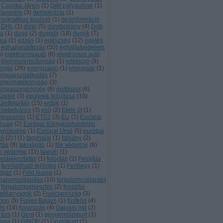
Csonka János
(
1
)
Déli pályaudvar
(
1
)
ltametrin
(
3
)
demokrácia
(
1
)
mokratikus koalíció
(
1
)
dezinformáció
DHL
(
1
)
dízel
(
5
)
dízelbotrány
(
4
)
Dob
ca
(
1
)
dugó
(
2
)
dugódíj
(
18
)
dugók
(
7
)
na
(
1
)
edzés
(
1
)
egészség
(
12
)
égetés
éghajlatváltozás
(
50
)
éghajlatvédelem
5
)
elektromosautó
(
6
)
elektromos autó
élelmiszerbiztonság
(
1
)
emisszió
(
9
)
ergia
(
26
)
energiaadó
(
1
)
energiaár
(
1
)
ergiagazdálkodás
(
7
)
ergiahatékonyság
(
3
)
ergiaszegénység
(
6
)
építészet
(
6
)
ületek
(
3
)
épületek felújítása
(
10
)
letfelújítás
(
15
)
erdők
(
1
)
zsébetváros
(
3
)
eső
(
2
)
Etele út
(
1
)
elpazarlás
(
1
)
ETS2
(
3
)
EU
(
2
)
Európai
róság
(
2
)
Európai Környezetvédelmi
ynöksége
(
1
)
Európai Unió
(
5
)
európai
ió
(
2
)
f
(
1
)
fagyhalál
(
1
)
fahiány
(
2
)
rtás
(
9
)
fakivágás
(
1
)
fák védelme
(
8
)
k védelme
(
11
)
falevél
(
1
)
retájékoztatás
(
1
)
felújítás
(
2
)
Felújítás
fenntartható fejlődés
(
1
)
Ferihegy
(
1
)
ldgáz
(
1
)
Föld Napja
(
1
)
rgalomcsillapítás
(
10
)
forgalomcsillaptás
forgalomgerjesztés
(
2
)
fosszilis
zelőanyagok
(
2
)
Franciaország
(
3
)
rgon
(
5
)
Fürjes Balázs
(
1
)
füstköd
(
4
)
és
(
14
)
fuvarozás
(
4
)
Galvani híd
(
2
)
rázs
(
1
)
Gent
(
1
)
gépjárműimport
(
1
)
ana
(
1
)
GINOP
(
1
)
GrundKert
(
1
)