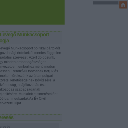
 Levegő Munkacsoport
ogja
Levegő Munkacsoport politikai pártoktól
 gazdasági érdekektől mentes független
rsadalmi szervezet. Azért dolgozunk,
gy minden ember egészséges
rnyezetben, emberhez méltó módon
hessen. Rendkívül fontosnak tartjuk és
emelten törekszünk az állampolgári
szvétel lehetőségeinek bővítésére, a
ilvánosság, a tájékoztatás és a
jékozódás szabadságának
teljesítésére. Munkánk elismeréseként
06-ban megkaptuk Az Év Civil
ervezete Díjat.
eresés