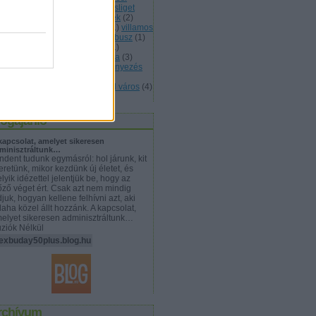
repjárók
(
1
)
Városliget
(
7
)
Városliget
építése
(
3
)
vasút
(
3
)
vegyszerek
(
2
)
zetők
(
1
)
VI. kerület
(
1
)
vidék
(
1
)
villamos
ergia
(
1
)
villanyautó
(
9
)
villanybusz
(
1
)
eldíj
(
1
)
Vitézy
(
1
)
Volánbusz
(
1
)
lkswagen
(
2
)
Vonattal balatonra
(
3
)
rösmarty tér
(
1
)
zaj
(
2
)
zajszennyezés
zöldfelület
(
18
)
zöldövezet
(
3
)
dterület
(
18
)
zöld falak
(
1
)
zöld város
(
4
)
mkefelhő
logajánló
kapcsolat, amelyet sikeresen
minisztráltunk…
ndent tudunk egymásról: hol járunk, kit
eretünk, mikor kezdünk új életet, és
lyik idézettel jelentjük be, hogy az
őző véget ért. Csak azt nem mindig
djuk, hogyan kellene felhívni azt, aki
laha közel állt hozzánk. A kapcsolat,
elyet sikeresen adminisztráltunk…
lúziók Nélkül
lexbuday50plus.blog.hu
rchívum