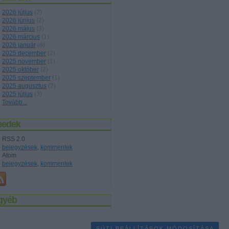
2026 július
(
2
)
2026 június
(
2
)
2026 május
(
3
)
2026 március
(
1
)
2026 január
(
6
)
2025 december
(
2
)
2025 november
(
1
)
2025 október
(
2
)
2025 szeptember
(
1
)
2025 augusztus
(
2
)
2025 július
(
3
)
Tovább
...
eedek
RSS 2.0
bejegyzések
,
kommentek
Atom
bejegyzések
,
kommentek
gyéb
SÜTI BEÁLLÍTÁSOK MÓDOSÍTÁSA