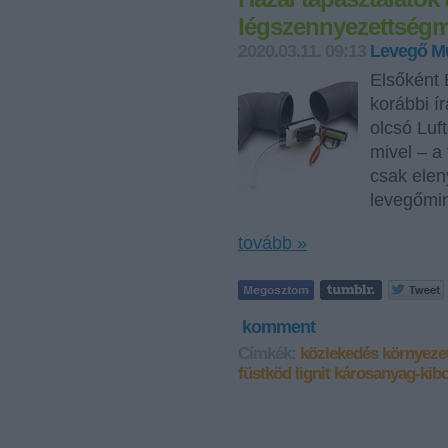
légszennyezettségm
2020.03.11. 09:13
Levegő M
Elsőként
korábbi í
olcsó Luf
mivel – a
csak elen
levegőmi
tovább »
komment
Címkék:
közlekedés
környeze
füstköd
lignit
károsanyag-kib