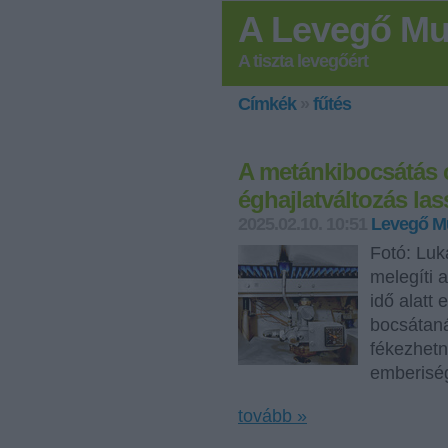
A Levegő Mu
A tiszta levegőért
Címkék
»
fűtés
A metánkibocsátás 
éghajlatváltozás la
2025.02.10. 10:51
Levegő M
Fotó: Lu
melegíti a
idő alatt 
bocsátan
fékezhetn
emberis
tovább »