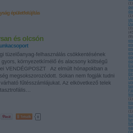
(
1
)
de
de
nyság
épületfelújítás
(
1
)
ut
Du
(
3
)
(
4
rsan és olcsón
(
9
)
en
unkacsoport
en
en
en
gi tüzelőanyag-felhasználás csökkentésének
ép
 gyors, környezetkímélő és alacsony költségű
épü
Er
gei VENDÉGPOSZT Az elmúlt hónapokban a
ét
Bí
ltség megsokszorozódott. Sokan nem fogják tudni
Üg
a várható fűtésszámlájukat. Az elkövetkező telek
un
fai
tasztrofális…
Fá
fél
(
1
)
fö
fo
(
1
)
tü
Tetszik
0
fu
fűt
ga
Gh