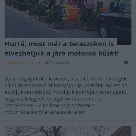
Hurrá, most már a teraszokon is
élvezhetjük a járó motorok bűzét!
Levegő Munkacsoport
•
2021. július 04.
0
Újra megnyíltak a kávézók, a szellős kerthelyiségek,
a kiülős teraszok! Mindnyájan jól járnánk, ha ezt az
autójukban hűsölő, mobiljuk gombjait nyomogató
vagy csak úgy elücsörgő honfitársaink is
észrevennék. Le kellene végre szokni a
motorjáratásról a várakozás alatt.