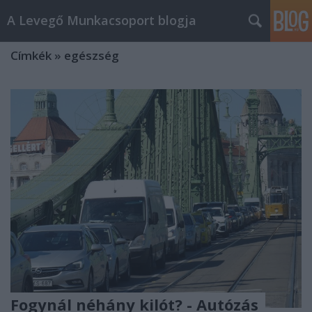
A Levegő Munkacsoport blogja
Címkék
»
egészség
Fogynál néhány kilót? - Autózás