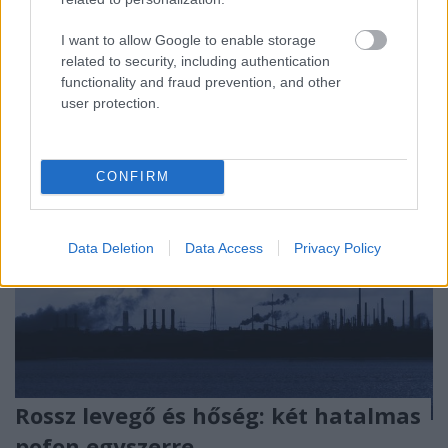
Európai Bizottság (EB) kötelességszegési eljárása
Magyarország ellen. Jól számított a kormány, az EB
I want to allow Google to enable storage
még…
related to security, including authentication
functionality and fraud prevention, and other
user protection.
CONFIRM
Data Deletion
Data Access
Privacy Policy
Rossz levegő és hőség: két hatalmas
pofon egyszerre