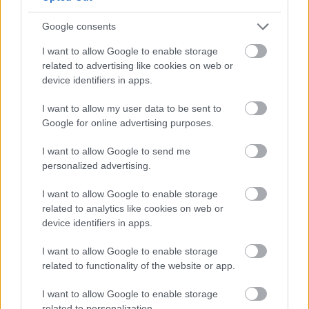
Google consents
I want to allow Google to enable storage
related to advertising like cookies on web or
device identifiers in apps.
I want to allow my user data to be sent to
Google for online advertising purposes.
I want to allow Google to send me
personalized advertising.
I want to allow Google to enable storage
Alibizés és harc a szennyezés jogáért
related to analytics like cookies on web or
Levegő Munkacsoport
•
2019. április 18.
1
device identifiers in apps.
I want to allow Google to enable storage
Nyolc éve hozta meg a kormány az 1330/2011. (X.
related to functionality of the website or app.
12.) határozatot a kisméretű szálló por (PM10)
csökkentés ágazatközi intézkedési programjáról. Jó
I want to allow Google to enable storage
oka volt rá, hiszen már akkor folyamatban volt az
related to personalization.