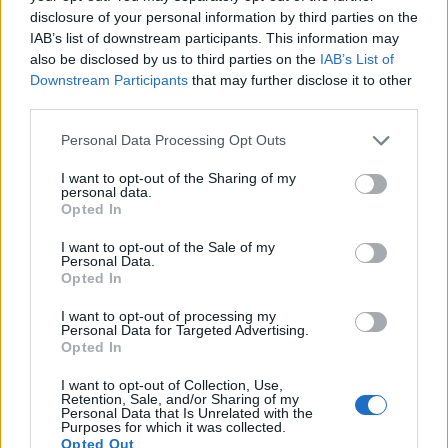
disclosure of your personal information by third parties on the
IAB’s list of downstream participants. This information may
also be disclosed by us to third parties on the
IAB’s List of
Downstream Participants
that may further disclose it to other
third parties.
Mi közünk az éghajlatváltozáshoz? A
Please note that this website/app uses one or more Google
Personal Data Processing Opt Outs
services and may gather and store information including but
mentális egészségünkre is hat!
not limited to your visit or usage behaviour. You may click to
I want to opt-out of the Sharing of my
personal data.
Levegő Munkacsoport
grant or deny consent to Google and its third-party tags to
•
2019. május 15.
0
Opted In
use your data for below specified purposes in below Google
consent section.
I want to opt-out of the Sale of my
A mentális egészségi állapot érzelmi, pszichés és
Personal Data.
szociális (társas) jól-létünket jelenti. Befolyásol a
Opted In
gondolkozásban, érzéseinkben, cselekedeteinkben,
abban, hogy miként kezeljük a ránk nehezedő
I want to opt-out of processing my
Personal Data for Targeted Advertising.
nyomást, a másokhoz való viszonyunkat, így a
Opted In
döntéseinket is meghatározza. A mentális
egészségben…
I want to opt-out of Collection, Use,
Retention, Sale, and/or Sharing of my
Personal Data that Is Unrelated with the
Purposes for which it was collected.
Opted Out