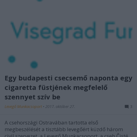
Egy budapesti csecsemő naponta egy
cigaretta füstjének megfelelő
szennyet szív be
Levegő Munkacsoport
•
2017. október 27.
3
A csehországi Ostravában tartotta első
megbeszélését a tisztább levegőért küzdő három
civil szervezet, a Levegő Munkacsoport, a cseh Čisté