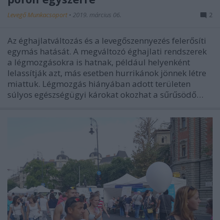
Levegő Munkacsoport
•
2019. március 06.
2
Az éghajlatváltozás és a levegőszennyezés felerősíti
egymás hatását. A megváltozó éghajlati rendszerek
a légmozgásokra is hatnak, például helyenként
lelassítják azt, más esetben hurrikánok jönnek létre
miattuk. Légmozgás hiányában adott területen
súlyos egészségügyi károkat okozhat a sűrűsödő…