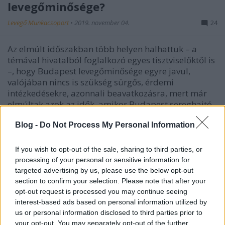
levegőminősége?
Levegő Munkacsoport
•
2019. november 04.
24
Az elmúlt időszakban több helyen halhattuk – a
témával hivatalból foglalkozó egyes tisztviselőktől is
–, hogy Budapest levegőminősége egyre javul,
valójában nincs is szükség sürgős, érdemi
intézkedésekre, azonnali beavatkozásra, mert már
elmúltak azok az idők, amikor Budapest sereghajtó
volt az…
Blog -
Do Not Process My Personal Information
If you wish to opt-out of the sale, sharing to third parties, or
processing of your personal or sensitive information for
targeted advertising by us, please use the below opt-out
section to confirm your selection. Please note that after your
opt-out request is processed you may continue seeing
interest-based ads based on personal information utilized by
us or personal information disclosed to third parties prior to
your opt-out. You may separately opt-out of the further