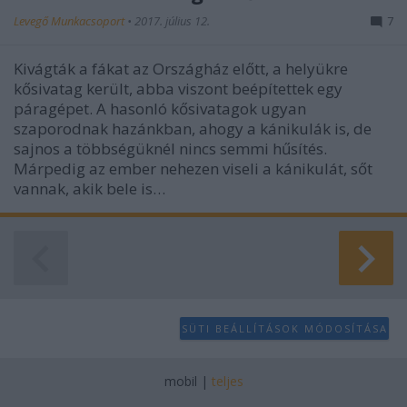
Levegő Munkacsoport
•
2017. július 12.
7
Kivágták a fákat az Országház előtt, a helyükre
kősivatag került, abba viszont beépítettek egy
páragépet. A hasonló kősivatagok ugyan
szaporodnak hazánkban, ahogy a kánikulák is, de
sajnos a többségüknél nincs semmi hűsítés.
Márpedig az ember nehezen viseli a kánikulát, sőt
vannak, akik bele is…
SÜTI BEÁLLÍTÁSOK MÓDOSÍTÁSA
mobil
|
teljes