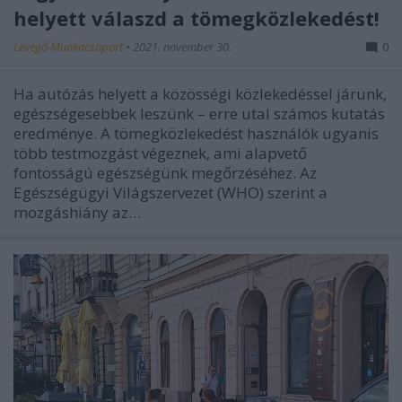
helyett válaszd a tömegközlekedést!
Levegő Munkacsoport
•
2021. november 30.
0
Ha autózás helyett a közösségi közlekedéssel járunk,
egészségesebbek leszünk – erre utal számos kutatás
eredménye. A tömegközlekedést használók ugyanis
több testmozgást végeznek, ami alapvető
fontosságú egészségünk megőrzéséhez. Az
Egészségügyi Világszervezet (WHO) szerint a
mozgáshiány az…