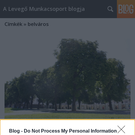
A Levegő Munkacsoport blogja
Címkék
»
belváros
Jobban is lehetne hasznosítani a
Blog -
Do Not Process My Personal Information