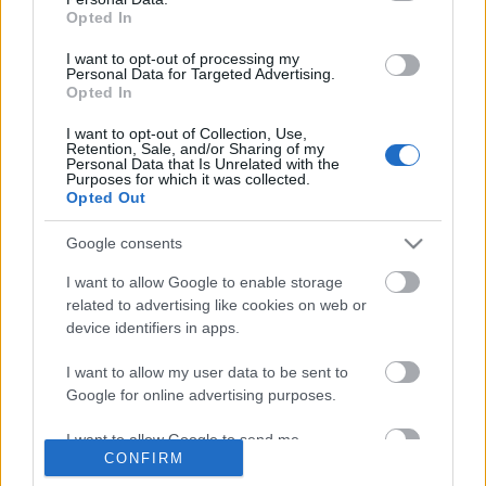
sziklát kellett a hegy tetejére felvonszolnia, de
Opted In
mielőtt felért volna, ereje fogytán, a kő mindig
visszagördült. A háború előtt - mesélte egy
I want to opt-out of processing my
ismerősöm - a háztulajdonosoknak…
Personal Data for Targeted Advertising.
Opted In
I want to opt-out of Collection, Use,
Retention, Sale, and/or Sharing of my
Personal Data that Is Unrelated with the
Purposes for which it was collected.
Opted Out
Google consents
I want to allow Google to enable storage
related to advertising like cookies on web or
device identifiers in apps.
I want to allow my user data to be sent to
Google for online advertising purposes.
I want to allow Google to send me
Megkapaszkodik a közautó
CONFIRM
personalized advertising.