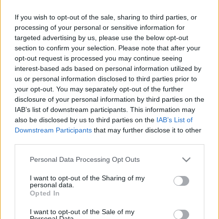
belvárosi parkolóhelyeket
If you wish to opt-out of the sale, sharing to third parties, or
Levegő Munkacsoport
•
2017. augusztus 08.
88
processing of your personal or sensitive information for
targeted advertising by us, please use the below opt-out
section to confirm your selection. Please note that after your
Külföldiként feltűnt nekem, hogy Budapest központi
opt-out request is processed you may continue seeing
részében – különösen Pesten – mennyire kiváltságos
interest-based ads based on personal information utilized by
helyzetben vannak az autók a gyalogosok kárára. A
us or personal information disclosed to third parties prior to
parkolóhelyek egyike azoknak a
your opt-out. You may separately opt-out of the further
kellemetlenségeknek, amivel az autók és
disclosure of your personal information by third parties on the
betonrengeteg által sújtott járókelők a városban
IAB’s list of downstream participants. This information may
szembesülnek. Terepmunkám…
also be disclosed by us to third parties on the
IAB’s List of
Downstream Participants
that may further disclose it to other
Sziszifuszi munka a környezetet
third parties.
kulturáltabbá tenni?
Please note that this website/app uses one or more Google
Personal Data Processing Opt Outs
services and may gather and store information including but
Levegő Munkacsoport
•
2014. november 18.
0
not limited to your visit or usage behaviour. You may click to
I want to opt-out of the Sharing of my
personal data.
grant or deny consent to Google and its third-party tags to
Opted In
A mitológiai Sziszüphosz korinthoszi király az
use your data for below specified purposes in below Google
alvilágban azzal bűnhődött vétkeiért, hogy egy nagy
consent section.
I want to opt-out of the Sale of my
Personal Data.