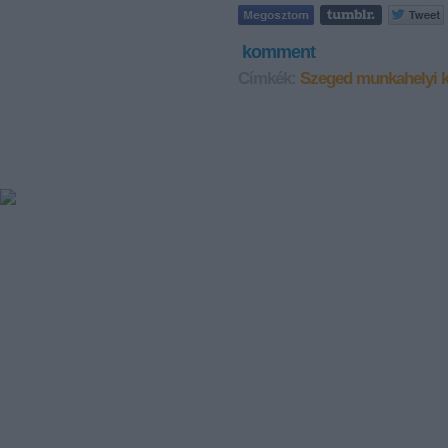
komment
Címkék:
Szeged
munkahelyi k