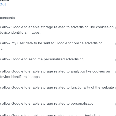
la
Out
(
1
)
(
3
Lig
consents
Lo
m
Má
o allow Google to enable storage related to advertising like cookies on
víz
mé
evice identifiers in apps.
me
(
3
)
o allow my user data to be sent to Google for online advertising
mo
kö
s.
(
1
)
Na
na
to allow Google to send me personalized advertising.
me
ni
pr
o allow Google to enable storage related to analytics like cookies on
vá
(
1
)
evice identifiers in apps.
Ön
ön
Or
o allow Google to enable storage related to functionality of the website
Pa
(
3
)
pe
Pi
o allow Google to enable storage related to personalization.
PM
Pu
re
o allow Google to enable storage related to security, including
ré