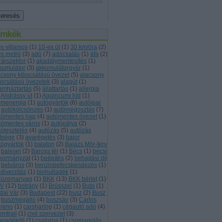
ímkék
es villamos
(
1
)
10-es út
(
1
)
30 km/óra
(
2
)
es metró
(
3
)
adó
(
7
)
adócsalás
(
1
)
áfa
(
2
)
rárszektor
(
1
)
akadálymentesítés
(
1
)
kumulátor
(
3
)
akkumulátorgyár
(
1
)
acsony kibocsátású övezet
(
5
)
alacsony
bocsátású övezetek
(
3
)
alagút
(
1
)
lamháztartás
(
5
)
állattartás
(
1
)
allergia
Andrássy út
(
1
)
Aquincumi híd
(
1
)
omenergia
(
1
)
autógyártók
(
6
)
autóipar
autókölcsönzés
(
1
)
autómegosztás
(
7
)
tómentes nap
(
4
)
autómentes övezet
(
1
)
tómentes város
(
1
)
autópálya
(
2
)
tótesztelés
(
4
)
autózás
(
5
)
autózás
ltsége
(
3
)
avarégetés
(
3
)
bajor
tógyártók
(
1
)
balaton
(
2
)
Balázs Mór-terv
baleset
(
2
)
Baross tér
(
1
)
Bécs
(
1
)
bécsi
kormányzat
(
1
)
beépítés
(
2
)
behajtási díj
belváros
(
3
)
benzinbefecskendezés
(
1
)
diverzitás
(
1
)
biohulladék
(
1
)
oüzemanyag
(
1
)
BKK
(
13
)
BKK bérlet
(
1
)
V
(
12
)
botrány
(
1
)
Brüsszel
(
1
)
Bubi
(
1
)
dai Vár
(
3
)
Budapest
(
22
)
busz
(
2
)
Busz
buszmegálló
(
4
)
buszsáv
(
3
)
Carlos
reno
(
1
)
carsharing
(
1
)
cégautó adó
(
4
)
emtrail
(
1
)
civil szervezet
(
3
)
apadékdíj
(
1
)
csatorna
(
1
)
csomagolás