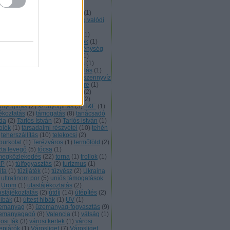
zsicsökkentés
(
1
)
robogók
(
2
)
ncsautók
(
5
)
sajtó
(
1
)
SASmob
(
1
)
bességkorlátozás
(
2
)
sebesség valódi
segédmotoros kerékpár
(
1
)
mmelweis utca
(
1
)
sétálóutca
(
1
)
lymár
(
1
)
SUV
(
1
)
szállodahajók
(
1
)
anatórium
(
1
)
Szeged
(
1
)
szegénység
Székesfehérvár
(
1
)
szelektív
(
1
)
emélyautó
(
3
)
Személyszállítás
(
1
)
emétégetés
(
2
)
szemléletformálás
(
1
)
én-dioxid
(
17
)
szénbányák
(
1
)
szennyvíz
szennyvíztisztító
(
1
)
Szentendre
(
1
)
iget
(
1
)
szmog
(
4
)
szmogriadó
(
2
)
ociális Klímaalap
(
2
)
szúnyog
(
2
)
únyogírtás
(
2
)
szúnyogirtás
(
3
)
T&E
(
1
)
jékoztatás
(
2
)
támogatás
(
8
)
tanácsadó
oda
(
2
)
Tarlós István
(
2
)
Tarlós istván
(
1
)
olók
(
1
)
társadalmi részvétel
(
10
)
tehén
teherszállítás
(
10
)
telekocsi
(
2
)
burkolat
(
1
)
Terézváros
(
1
)
termőföld
(
2
)
zta levegő
(
5
)
tócsa
(
1
)
megközlekedés
(
22
)
torna
(
1
)
trollok
(
1
)
IP
(
1
)
túlfogyasztás
(
2
)
turizmus
(
1
)
ifa
(
1
)
tűzijáték
(
1
)
tűzvész
(
2
)
Ukrajna
ultrafinom por
(
5
)
uniós támogatások
Üröm
(
1
)
utastájékoztatás
(
2
)
astájékoztatás
(
2
)
útdíj
(
14
)
útépítés
(
2
)
hibák
(
1
)
úttest hibák
(
1
)
UV
(
1
)
emanyag
(
3
)
üzemanyag-fogyasztás
(
9
)
emanyagadó
(
8
)
Valencia
(
1
)
válság
(
1
)
osi fák
(
3
)
városi kertek
(
1
)
városi
repjárók
(
1
)
Városliget
(
7
)
Városliget