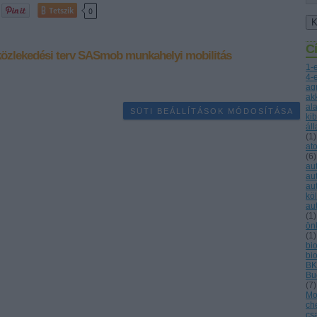
Tetszik
0
C
özlekedési terv
SASmob
munkahelyi mobilitás
1-
4-
ag
ak
al
SÜTI BEÁLLÍTÁSOK MÓDOSÍTÁSA
ki
ál
(
1
)
at
(
6
)
au
au
au
kö
au
(
1
)
ön
(
1
)
bio
bi
BK
Bu
(
7
)
Mo
ch
cs