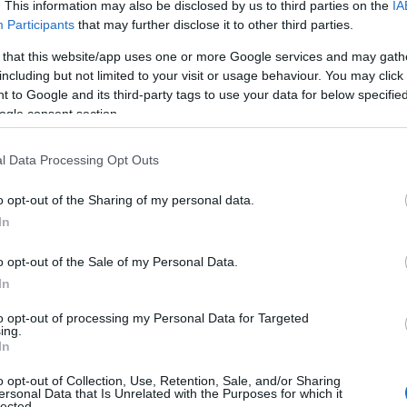
. This information may also be disclosed by us to third parties on the
IA
kö
(
5
)
Participants
that may further disclose it to other third parties.
ga
hő
 that this website/app uses one or more Google services and may gath
Hu
II.
including but not limited to your visit or usage behaviour. You may click 
is
 to Google and its third-party tags to use your data for below specifi
is
(
1
)
ogle consent section.
ka
(
1
)
(
2
l Data Processing Opt Outs
pá
Ke
(
5
)
o opt-out of the Sharing of my personal data.
ki
kl
In
kl
kl
kö
o opt-out of the Sale of my Personal Data.
ko
ko
In
kő
kör
(
1
to opt-out of processing my Personal Data for Targeted
kö
ing.
kö
In
ko
kö
kö
o opt-out of Collection, Use, Retention, Sale, and/or Sharing
(
1
)
ersonal Data that Is Unrelated with the Purposes for which it
la
lected.