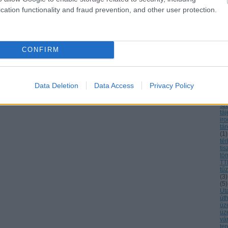
re
cation functionality and fraud prevention, and other user protection.
ro
se
(
1
)
Se
So
sz
CONFIRM
(
2
)
sz
sz
sz
(
2
)
Data Deletion
Data Access
Privacy Policy
Sz
Sz
sz
tá
ir
tár
(
1
)
tér
tis
tö
TT
tűz
(
3
)
(
5
)
Ut
út
üz
üz
vár
te