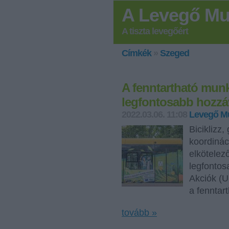
A Levegő Mu
A tiszta levegőért
Címkék
»
Szeged
A fenntartható munk
legfontosabb hozzá
2022.03.06. 11:08
Levegő M
Biciklizz,
koordinác
elkötelez
legfontos
Akciók (U
a fennta
tovább »