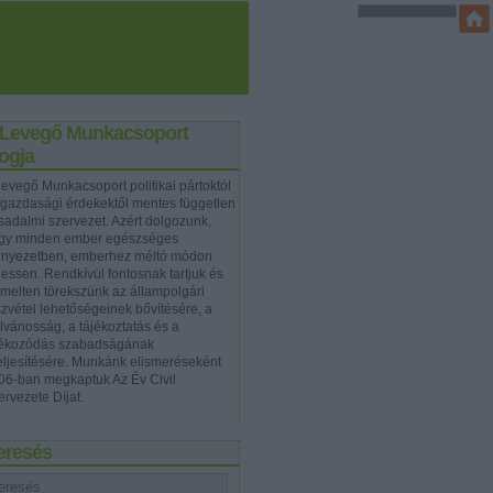
 Levegő Munkacsoport
ogja
Levegő Munkacsoport politikai pártoktól
 gazdasági érdekektől mentes független
rsadalmi szervezet. Azért dolgozunk,
gy minden ember egészséges
rnyezetben, emberhez méltó módon
hessen. Rendkívül fontosnak tartjuk és
emelten törekszünk az állampolgári
szvétel lehetőségeinek bővítésére, a
ilvánosság, a tájékoztatás és a
jékozódás szabadságának
teljesítésére. Munkánk elismeréseként
06-ban megkaptuk Az Év Civil
ervezete Díjat.
eresés