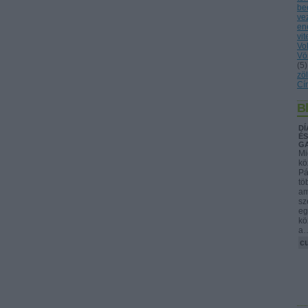
be
ve
en
vit
Vo
Vö
(
5
)
zöl
Cí
B
DÍ
ÉS
G
Mi
kö
Pá
tö
am
sz
eg
kö
a
cu