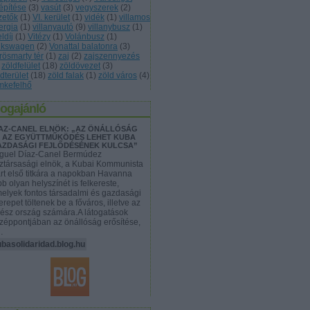
építése
(
3
)
vasút
(
3
)
vegyszerek
(
2
)
zetők
(
1
)
VI. kerület
(
1
)
vidék
(
1
)
villamos
ergia
(
1
)
villanyautó
(
9
)
villanybusz
(
1
)
eldíj
(
1
)
Vitézy
(
1
)
Volánbusz
(
1
)
lkswagen
(
2
)
Vonattal balatonra
(
3
)
rösmarty tér
(
1
)
zaj
(
2
)
zajszennyezés
zöldfelület
(
18
)
zöldövezet
(
3
)
dterület
(
18
)
zöld falak
(
1
)
zöld város
(
4
)
mkefelhő
logajánló
AZ-CANEL ELNÖK: „AZ ÖNÁLLÓSÁG
 AZ EGYÜTTMŰKÖDÉS LEHET KUBA
AZDASÁGI FEJLŐDÉSÉNEK KULCSA”
guel Díaz-Canel Bermúdez
ztársasági elnök, a Kubai Kommunista
rt első titkára a napokban Havanna
bb olyan helyszínét is felkereste,
elyek fontos társadalmi és gazdasági
erepet töltenek be a főváros, illetve az
ész ország számára.A látogatások
zéppontjában az önállóság erősítése,
…
basolidaridad.blog.hu