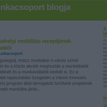
nkacsoport blogja
A
bl
ahelyi mobilitás receptjének
A 
és
valói
tá
ho
unkacsoport
kö
él
 gyalogolj, trolizz munkába! A városi szintű
ki
ió és a közös akciók meghozták a munkáltatók
ré
ny
ődését és a munkavállalók kedvét is. Ez a
tá
abb tapasztalata Szegeden a Városi Innovatív
ki
20
IA) program által támogatott SASMob projektnek
Sz
rtható munkába járás…
K