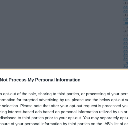
(
1
)
de
de
(
1
)
ut
Du
(
3
)
(
4
(
9
)
en
en
en
en
ép
épü
Er
ét
Bí
Üg
Un
Not Process My Personal Information
fai
fá
(
1
)
to opt-out of the sale, sharing to third parties, or processing of your per
fe
Na
formation for targeted advertising by us, please use the below opt-out s
fo
r selection. Please note that after your opt-out request is processed y
(
2
)
Fr
eing interest-based ads based on personal information utilized by us or
(
1
)
disclosed to third parties prior to your opt-out. You may separately opt-
Ga
gé
losure of your personal information by third parties on the IAB’s list of
Gr