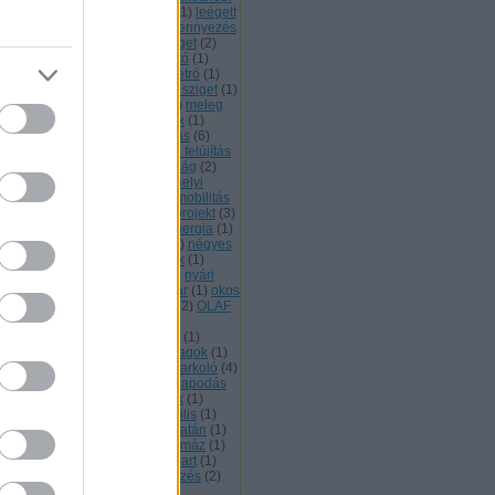
kás
(
1
)
Lánchíd
(
2
)
leburkolás
(
1
)
leégett
légszennyezés
(
58
)
levegőszennyezés
2
)
Levegő Munkacsoport
(
2
)
Liget
(
2
)
et projekt
(
4
)
lignit
(
3
)
LISA autó
(
1
)
ndon
(
1
)
Lyukóvölgy
(
2
)
M2 metró
(
1
)
3
(
1
)
magánparkolók
(
1
)
Margit sziget
(
1
)
tra
(
1
)
MÁV
(
3
)
megújulók
(
10
)
meleg
(
1
)
mélygarázs
(
1
)
menekültek
(
1
)
rés
(
4
)
mérgek
(
1
)
mérőállomás
(
6
)
tán
(
7
)
metrófelújítás
(
3
)
metró felújítás
mézeskalács
(
1
)
mezőgazdaság
(
2
)
torjáratás
(
1
)
műfű
(
1
)
munkahelyi
zlekedési terv
(
1
)
munkahelyi mobilitás
múzeumnegyed
(
3
)
múzeumprojekt
(
3
)
gykörút
(
1
)
napelem
(
5
)
napenergia
(
1
)
pozás
(
1
)
negatív emissziók
(
1
)
négyes
tró
(
4
)
Nehru part
(
1
)
New York
(
1
)
trogén-oxidok
(
1
)
növényzet
(
1
)
nyári
ogramok
(
1
)
Nyugati pályaudvar
(
1
)
okos
ros
(
1
)
ökovezetés
(
1
)
oktatás
(
2
)
OLAF
Önellátó kert
(
1
)
önkéntes
(
1
)
kormányzati lapok
(
1
)
öntözés
(
1
)
vezető autó
(
2
)
örök vegyi anyagok
(
1
)
oszország
(
1
)
óvoda
(
1
)
P+R parkoló
(
4
)
ks
(
1
)
Párizs
(
3
)
Párizsi Megállapodás
park
(
4
)
parkolás
(
27
)
pedelek
(
1
)
tárda
(
1
)
petíció
(
1
)
PFAS
(
1
)
Pilis
(
1
)
liscsaba
(
1
)
Pilisvörösvár
(
1
)
Platán
(
1
)
10
(
4
)
PM2.5
(
3
)
pollen
(
1
)
Pomáz
(
1
)
tyin
(
1
)
Rákosrendező
(
1
)
rakpart
(
1
)
pülés
(
3
)
repülőgépes permetezés
(
2
)
szecskeszennyezés
(
17
)