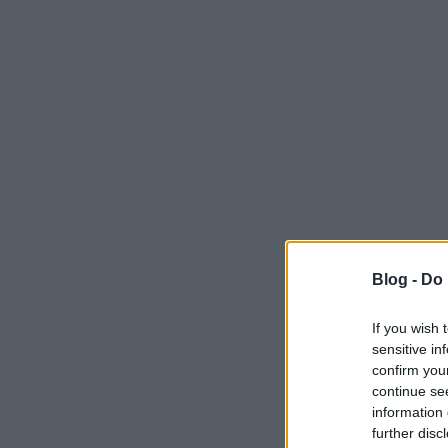
Blog -
Do 
If you wish 
sensitive in
confirm you
continue se
information 
further disc