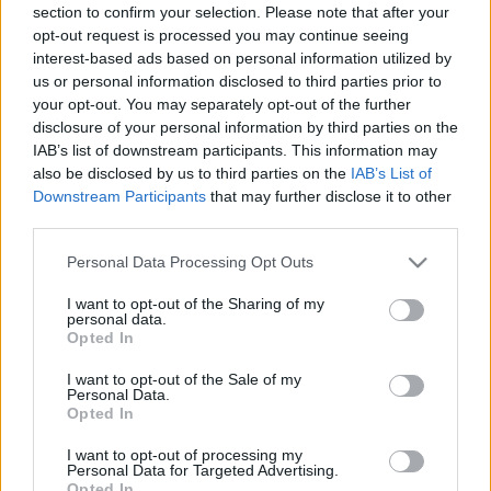
section to confirm your selection. Please note that after your
egyes közlekedési hatásai
opt-out request is processed you may continue seeing
Levegő Munkacsoport
•
2023. június 07.
0
interest-based ads based on personal information utilized by
us or personal information disclosed to third parties prior to
your opt-out. You may separately opt-out of the further
Az elmúlt időszakban több érv is elhangozott az
disclosure of your personal information by third parties on the
autóforgalom Lánchídról kitiltása ellen (például itt).
IAB’s list of downstream participants. This information may
Az Ezen érvek lényege, hogy az autósok jelentős
also be disclosed by us to third parties on the
IAB’s List of
kerülőutat kénytelenek majd megtenni, így
Downstream Participants
that may further disclose it to other
összességében növekszik a megtett kilométerek
third parties.
száma, több lesz a torlódás, és tovább romlik a
levegő…
Please note that this website/app uses one or more Google
Personal Data Processing Opt Outs
services and may gather and store information including but
not limited to your visit or usage behaviour. You may click to
I want to opt-out of the Sharing of my
personal data.
grant or deny consent to Google and its third-party tags to
Opted In
use your data for below specified purposes in below Google
consent section.
I want to opt-out of the Sale of my
Personal Data.
Opted In
I want to opt-out of processing my
Personal Data for Targeted Advertising.
Opted In