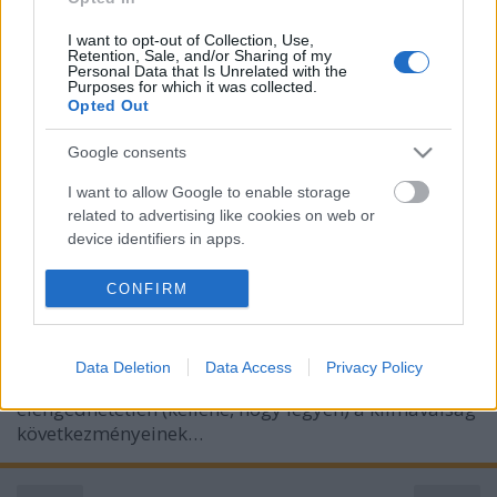
I want to opt-out of Collection, Use,
Retention, Sale, and/or Sharing of my
Personal Data that Is Unrelated with the
Purposes for which it was collected.
Opted Out
A megújult Lánchíd mint a
Google consents
közlekedés zöldítésének szimbóluma
I want to allow Google to enable storage
related to advertising like cookies on web or
Levegő Munkacsoport
•
2023. május 27.
0
device identifiers in apps.
A megújult Lánchídon kizárólag a gyalogosok, két-
I want to allow my user data to be sent to
CONFIRM
Google for online advertising purposes.
és háromkerekűek, buszok, taxik, valamint a
megkülönböztető jelzést használó járművek
I want to allow Google to send me
közlekedését szabad engedélyezni. A főváros
Data Deletion
Data Access
Privacy Policy
personalized advertising.
közlekedését érintő minden intézkedésnél
elengedhetetlen (kellene, hogy legyen) a klímaválság
I want to allow Google to enable storage
következményeinek…
related to analytics like cookies on web or
device identifiers in apps.