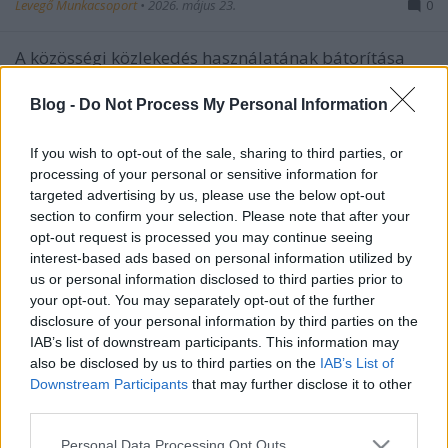
Levegő Munkacsoport
•
2026. május 23.
0
A közösségi közlekedés használatának bátorítása
alapvetően egy zöld dolog, hiszen a közösségi
közlekedés kevesebb kibocsátással, lég- és
Blog -
Do Not Process My Personal Information
zajszennyezéssel jár, valamint jóval kisebb a
közterület igénye, mint az autóhasználatnak. De
If you wish to opt-out of the sale, sharing to third parties, or
mint mindenhol, az ördög itt is a részletekben lakik,
processing of your personal or sensitive information for
és mint a II.…
targeted advertising by us, please use the below opt-out
section to confirm your selection. Please note that after your
opt-out request is processed you may continue seeing
interest-based ads based on personal information utilized by
us or personal information disclosed to third parties prior to
your opt-out. You may separately opt-out of the further
disclosure of your personal information by third parties on the
IAB’s list of downstream participants. This information may
also be disclosed by us to third parties on the
IAB’s List of
Downstream Participants
that may further disclose it to other
third parties.
Please note that this website/app uses one or more Google
Personal Data Processing Opt Outs