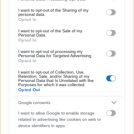
services and may gather and store information including but
not limited to your visit or usage behaviour. You may click to
I want to opt-out of the Sharing of my
personal data.
grant or deny consent to Google and its third-party tags to
Opted In
use your data for below specified purposes in below Google
Miként csökkenthető a
consent section.
I want to opt-out of the Sale of my
Personal Data.
mezőgazdaság metánkibocsátása?
Opted In
Levegő Munkacsoport
•
2026. május 17.
0
I want to opt-out of processing my
Personal Data for Targeted Advertising.
Opted In
A metán mint kulcsfontosságú üvegházhatású gáz
(ühg) az utóbbi évtizedekben kezd közismertebbé
I want to opt-out of Collection, Use,
válni, hiszen rövid távon sokszorosával járul hozzá az
Retention, Sale, and/or Sharing of my
Personal Data that Is Unrelated with the
éghajlatváltozáshoz a szén-dioxidhoz képest.
Purposes for which it was collected.
Blogsorozatunkban bemutatjuk a legfontosabb
Opted Out
kibocsátó ágazatok jellemzőit és a csökkentési
lehetőségeket.…
Google consents
I want to allow Google to enable storage
related to advertising like cookies on web or
device identifiers in apps.