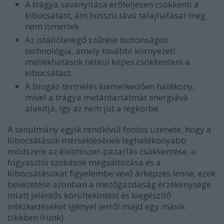
A trágya savanyítása erőteljesen csökkenti a
kibocsátást, ám hosszú távú talajhatásai még
nem ismertek.
Az istállólevegő szűrése biztonságos
technológia, amely további környezeti
mellékhatások nélkül képes csökkenteni a
kibocsátást.
A biogáz-termelés kiemelkedően hatékony,
mivel a trágya metántartalmát energiává
alakítja, így az nem jut a légkörbe.
A tanulmány egyik rendkívül fontos üzenete, hogy a
kibocsátások mérséklésének leghatékonyabb
módszere az élelmiszer-pazarlás csökkentése, a
fogyasztói szokások megváltozása és a
kibocsátásokat figyelembe vevő árképzés lenne, ezek
bevezetése azonban a mezőgazdaság érzékenysége
miatt jelentős körültekintést és kiegészítő
intézkedéseket igényel (erről majd egy másik
cikkben írunk).