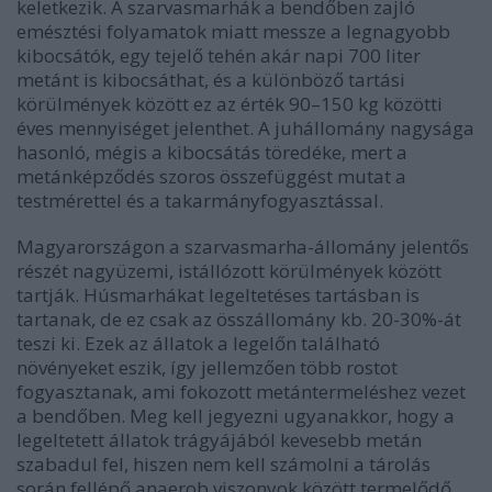
keletkezik. A szarvasmarhák a bendőben zajló
emésztési folyamatok miatt messze a legnagyobb
kibocsátók, egy tejelő tehén akár napi 700 liter
metánt is kibocsáthat, és a különböző tartási
körülmények között ez az érték 90–150 kg közötti
éves mennyiséget jelenthet. A juhállomány nagysága
hasonló, mégis a kibocsátás töredéke, mert a
metánképződés szoros összefüggést mutat a
testmérettel és a takarmányfogyasztással.
Magyarországon a szarvasmarha-állomány jelentős
részét nagyüzemi, istállózott körülmények között
tartják. Húsmarhákat legeltetéses tartásban is
tartanak, de ez csak az összállomány kb. 20-30%-át
teszi ki. Ezek az állatok a legelőn található
növényeket eszik, így jellemzően több rostot
fogyasztanak, ami fokozott metántermeléshez vezet
a bendőben. Meg kell jegyezni ugyanakkor, hogy a
legeltetett állatok trágyájából kevesebb metán
szabadul fel, hiszen nem kell számolni a tárolás
során fellépő anaerob viszonyok között termelődő