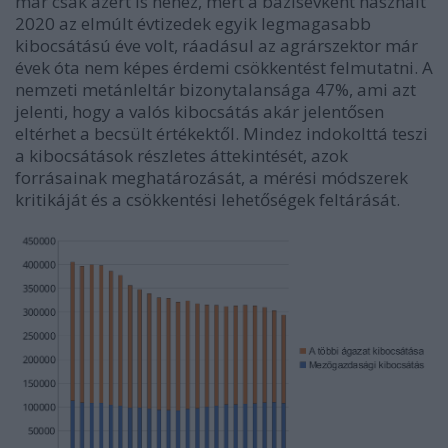
már csak azért is nehéz, mert a bázisévként használt
2020 az elmúlt évtizedek egyik legmagasabb
kibocsátású éve volt, ráadásul az agrárszektor már
évek óta nem képes érdemi csökkentést felmutatni. A
nemzeti metánleltár bizonytalansága 47%, ami azt
jelenti, hogy a valós kibocsátás akár jelentősen
eltérhet a becsült értékektől. Mindez indokolttá teszi
a kibocsátások részletes áttekintését, azok
forrásainak meghatározását, a mérési módszerek
kritikáját és a csökkentési lehetőségek feltárását.