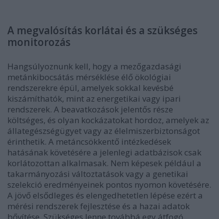
A megvalósítás korlátai és a szükséges
monitorozás
Hangsúlyoznunk kell, hogy a mezőgazdasági
metánkibocsátás mérséklése élő ökológiai
rendszerekre épül, amelyek sokkal kevésbé
kiszámíthatók, mint az energetikai vagy ipari
rendszerek. A beavatkozások jelentős része
költséges, és olyan kockázatokat hordoz, amelyek az
állategészségügyet vagy az élelmiszerbiztonságot
érinthetik. A metáncsökkentő intézkedések
hatásának követésére a jelenlegi adatbázisok csak
korlátozottan alkalmasak. Nem képesek például a
takarmányozási változtatások vagy a genetikai
szelekció eredményeinek pontos nyomon követésére.
A jövő elsődleges és elengedhetetlen lépése ezért a
mérési rendszerek fejlesztése és a hazai adatok
bővítése. Szükséges lenne továbbá egy átfogó,