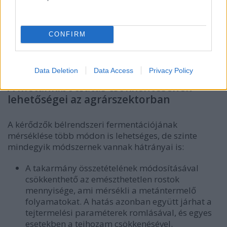
CONFIRM
Data Deletion
Data Access
Privacy Policy
A metánkibocsátás csökkentésének
lehetőségei az agrárszektorban
A kérődzők bélrendszeri fermentációjának
mérséklése több módon is lehetséges, de szinte
mindegyik módszernek vannak hátrányai is:
A takarmány összetételének módosításával
csökkenthető az emészthetetlen rostok
mennyisége, ami mérsékli a metántermelő
folyamatokat. A hatás azonban együtt járhat a
tejtermelési paraméterek romlásával, és egyes
esetekben a tejhozam csökkenésével.