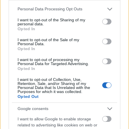
valós értéket, különösen a nyári időszak magas
Please note that this website/app uses one or more Google
Personal Data Processing Opt Outs
hőmérséklete mellett.
services and may gather and store information including but
not limited to your visit or usage behaviour. You may click to
I want to opt-out of the Sharing of my
A metánleltár bizonytalanságának egyik
personal data.
grant or deny consent to Google and its third-party tags to
Opted In
legfontosabb oka az emissziós faktorokban rejlő
use your data for below specified purposes in below Google
eltérés. Egy tejelő tehén éves kibocsátása például a
consent section.
I want to opt-out of the Sale of my
statisztikai hibahatárok alapján 58 és 160 kg között
Personal Data.
is lehet, ami jól mutatja, hogy a jelenlegi számítások
Opted In
megbízhatósága korlátozott. A trágyakezelésből
I want to opt-out of processing my
származó faktorok bizonytalansága még ennél is
Personal Data for Targeted Advertising.
nagyobb. Ezért a tanulmány hangsúlyozza, hogy a
Opted In
jövőben elengedhetetlen a hazai mérési adatok
I want to opt-out of Collection, Use,
bővítése, valamint az alsó és felső becslések közötti
Retention, Sale, and/or Sharing of my
különbség csökkentése.
Personal Data that Is Unrelated with the
Purposes for which it was collected.
Opted Out
A top-down módszer ezzel szemben légköri
metánkoncentrációkból indul ki, majd modellek
Google consents
segítségével következtet a kibocsátás mértékére.
Előnye, hogy a légkörben valóban jelen lévő
I want to allow Google to enable storage
metánkoncentrációt használja, ám nem tud
related to advertising like cookies on web or