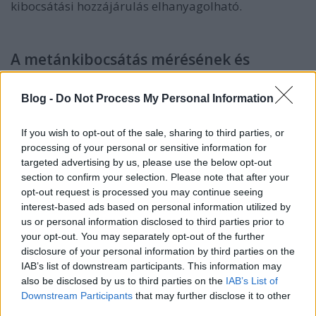
kibocsátási hozzájárulás elhanyagolható.
A metánkibocsátás mérésének és
becslésének módszerei
Blog -
Do Not Process My Personal Information
A tanulmány részletesen bemutatja a kibocsátások
becslésére alkalmazott két fő megközelítést. A
If you wish to opt-out of the sale, sharing to third parties, or
bottom-up módszer kibocsátással járó tevékenységi
processing of your personal or sensitive information for
adatokon alapul, ezeket (pl. állatlétszám) szorozzák
targeted advertising by us, please use the below opt-out
össze bizonyos emissziós faktorokkal (pl.
section to confirm your selection. Please note that after your
takarmányozás és a trágyakezelés módjához rendelt
opt-out request is processed you may continue seeing
érték). Ezeket az IPCC iránymutatás határozza meg
interest-based ads based on personal information utilized by
három metodikai szinten. Magyarország a fő
us or personal information disclosed to third parties prior to
mezőgazdasági kibocsátási területeken a TIER 2
your opt-out. You may separately opt-out of the further
módszert, vagyis a közepesen pontos,
disclosure of your personal information by third parties on the
országspecifikus faktorokat használja, ami jelentős
IAB’s list of downstream participants. This information may
bizonytalanságot hordoz. Több hazai vizsgálat,
also be disclosed by us to third parties on the
IAB’s List of
köztük trágyatárolási mérések is igazolták, hogy a
Downstream Participants
that may further disclose it to other
third parties.
bottom-up módszer néha jelentősen alábecsülheti a