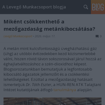
A Levegő Munkacsoport blogja
Miként csökkenthető a
mezőgazdaság metánkibocsátása?
Levegő Munkacsoport
•
2026. május 17.
0
A metán mint kulcsfontosságú üvegházhatású gáz
(ühg) az utóbbi évtizedekben kezd közismertebbé
válni, hiszen rövid távon sokszorosával járul hozzá az
éghajlatváltozáshoz a szén-dioxidhoz képest.
Blogsorozatunkban bemutatjuk a legfontosabb
kibocsátó ágazatok jellemzőit és a csökkentési
lehetőségeket. Ezúttal a mezőgazdaság hatásait
ismertetjük
Dr. Tóth Eszter
, a HUN-REN ATK Talajtani
Intézet kutatójának átfogó
tanulmánya
alapján.