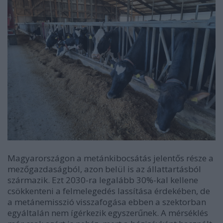
Magyarországon a metánkibocsátás jelentős része a
mezőgazdaságból, azon belül is az állattartásból
származik. Ezt 2030-ra legalább 30%-kal kellene
csökkenteni a felmelegedés lassítása érdekében, de
a metánemisszió visszafogása ebben a szektorban
egyáltalán nem ígérkezik egyszerűnek. A mérséklés