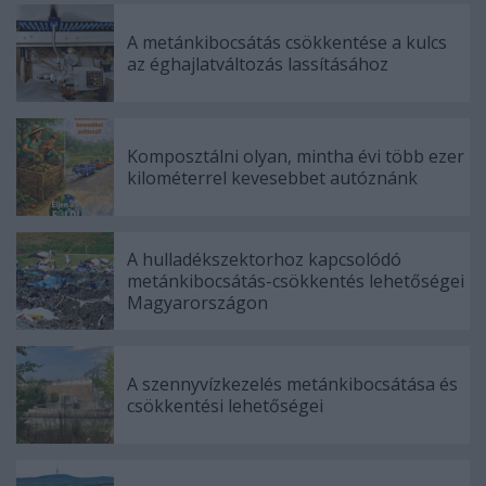
A metánkibocsátás csökkentése a kulcs
az éghajlatváltozás lassításához
Komposztálni olyan, mintha évi több ezer
kilométerrel kevesebbet autóznánk
A hulladékszektorhoz kapcsolódó
metánkibocsátás-csökkentés lehetőségei
Magyarországon
A szennyvízkezelés metánkibocsátása és
csökkentési lehetőségei