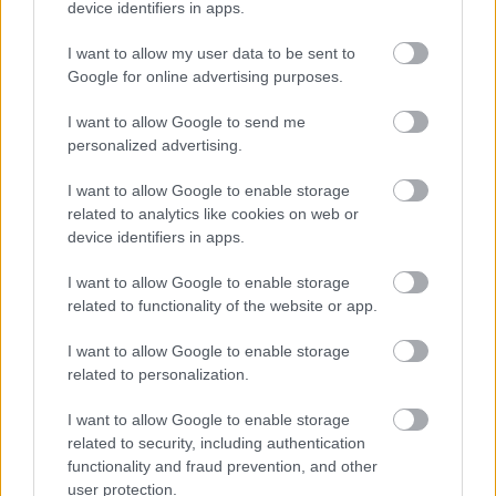
különbséget tenni a kibocsátás forrásai között,
device identifiers in apps.
vagyis nem képes megmondani, hogy melyik
ágazatból származik a kibocsátás. A kérődzők
I want to allow my user data to be sent to
kibocsátásának közvetlen mérésére respirációs
Google for online advertising purposes.
kamrákat használnak, melyek költségesek és csak kis
I want to allow Google to send me
egyedszámra alkalmazhatók, vagy istállóban végzett
personalized advertising.
méréseket. A trágyakezelési kibocsátások mérése
külön légárammal átöblített, zárt rendszerű
I want to allow Google to enable storage
mintavételi berendezésekben történik. Az elvégzett
related to analytics like cookies on web or
vizsgálatok azt mutatták, hogy a tényleges
device identifiers in apps.
kibocsátások a becsültek többszörösei is lehetnek.
I want to allow Google to enable storage
related to functionality of the website or app.
I want to allow Google to enable storage
related to personalization.
I want to allow Google to enable storage
related to security, including authentication
functionality and fraud prevention, and other
user protection.