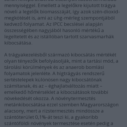
mennyiséggel. Emellett a legelőkre kijutott trágya
növeli a legelők biomasszáját, így azok szén-dioxid-
megkötését is, ami az ühg-mérleg szempontjából
kedvező folyamat. Az IPCC becslései alapján
összességében nagyjából hasonló mértékű a
legeltetett és az istállóban tartott szarvasmarhák
kibocsátása.
A trágyakezelésből származó kibocsátás mértékét
olyan tényezők befolyásolják, mint a tartási mód, a
tárolási körülmények és az anaerob bomlási
folyamatok jelenléte. A hígtrágyás rendszerű
sertéstelepek különösen nagy kibocsátónak
számítanak, és az – éghajlatváltozás miatt –
emelkedő hőmérséklet a kibocsátások további
növekedését okozza. A növénytermesztés
metánkibocsátása ezzel szemben Magyarországon
alacsony, mert a rizstermesztés mindössze a
szántóterület 0,1%-át teszi ki, a gyakoribb
szántóföldi növények termesztése esetén pedig a