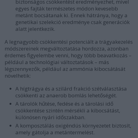
biztonságos csökkentést eredményezhet, mivel
egyes fajták természetes módon kevesebb
metánt bocsátanak ki. Ennek hátránya, hogy a
genetikai szelekció eredménye csak generációk
alatt jelentkezik.
A legnagyobb csökkentési potenciált a trágyakezelés
módszereinek megváltoztatása hordozza, azonban
érdemes figyelembe venni, hogy több beavatkozás –
például a technológiai változtatások – más
légszennyezők, például az ammónia kibocsátását
növelhetik:
A hígtrágya és a szilárd frakció szétválasztása
csökkenti az anaerob bomlás lehetőségét.
A tárolók hűtése, fedése és a tárolási idő
csökkentése szintén mérsékli a kibocsátást,
különösen nyári időszakban.
A komposztálás oxigéndús környezetet biztosít,
amely gátolja a metántermelést.