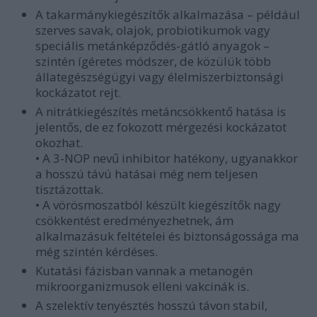
A takarmánykiegészítők alkalmazása – például
szerves savak, olajok, probiotikumok vagy
speciális metánképződés-gátló anyagok –
szintén ígéretes módszer, de közülük több
állategészségügyi vagy élelmiszerbiztonsági
kockázatot rejt.
A nitrátkiegészítés metáncsökkentő hatása is
jelentős, de ez fokozott mérgezési kockázatot
okozhat.
• A 3-NOP nevű inhibitor hatékony, ugyanakkor
a hosszú távú hatásai még nem teljesen
tisztázottak.
• A vörösmoszatból készült kiegészítők nagy
csökkentést eredményezhetnek, ám
alkalmazásuk feltételei és biztonságossága ma
még szintén kérdéses.
Kutatási fázisban vannak a metanogén
mikroorganizmusok elleni vakcinák is.
A szelektív tenyésztés hosszú távon stabil,