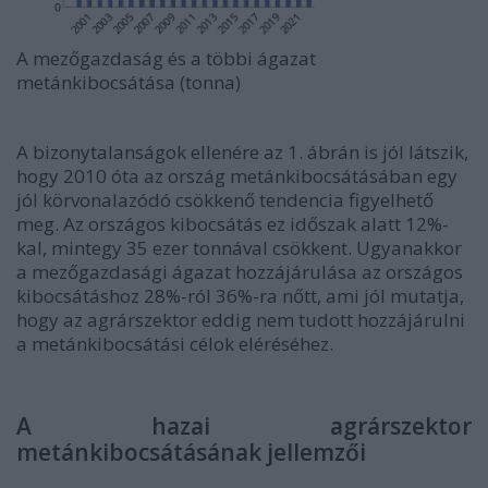
A mezőgazdaság és a többi ágazat
metánkibocsátása (tonna)
A bizonytalanságok ellenére az 1. ábrán is jól látszik,
hogy 2010 óta az ország metánkibocsátásában egy
jól körvonalazódó csökkenő tendencia figyelhető
meg. Az országos kibocsátás ez időszak alatt 12%-
kal, mintegy 35 ezer tonnával csökkent. Ugyanakkor
a mezőgazdasági ágazat hozzájárulása az országos
kibocsátáshoz 28%-ról 36%-ra nőtt, ami jól mutatja,
hogy az agrárszektor eddig nem tudott hozzájárulni
a metánkibocsátási célok eléréséhez.
A hazai agrárszektor
metánkibocsátásának jellemzői