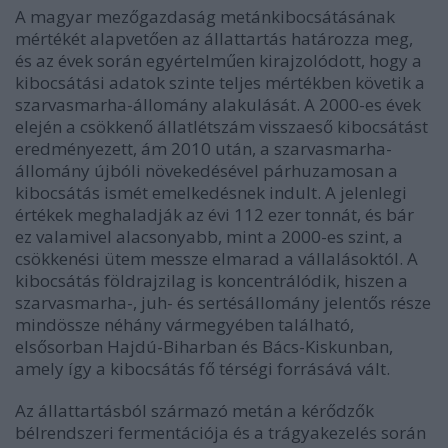
A magyar mezőgazdaság metánkibocsátásának
mértékét alapvetően az állattartás határozza meg,
és az évek során egyértelműen kirajzolódott, hogy a
kibocsátási adatok szinte teljes mértékben követik a
szarvasmarha-állomány alakulását. A 2000-es évek
elején a csökkenő állatlétszám visszaeső kibocsátást
eredményezett, ám 2010 után, a szarvasmarha-
állomány újbóli növekedésével párhuzamosan a
kibocsátás ismét emelkedésnek indult. A jelenlegi
értékek meghaladják az évi 112 ezer tonnát, és bár
ez valamivel alacsonyabb, mint a 2000-es szint, a
csökkenési ütem messze elmarad a vállalásoktól. A
kibocsátás földrajzilag is koncentrálódik, hiszen a
szarvasmarha-, juh- és sertésállomány jelentős része
mindössze néhány vármegyében található,
elsősorban Hajdú-Biharban és Bács-Kiskunban,
amely így a kibocsátás fő térségi forrásává vált.
Az állattartásból származó metán a kérődzők
bélrendszeri fermentációja és a trágyakezelés során