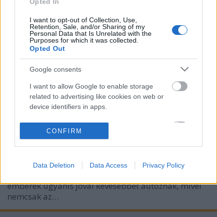
Opted In
I want to opt-out of Collection, Use,
Retention, Sale, and/or Sharing of my
Personal Data that Is Unrelated with the
Purposes for which it was collected.
Opted Out
Kereshetnek sok pénzt az
Google consents
autógyártók azzal is, ha kevesebb
I want to allow Google to enable storage
kocsit adnak el
related to advertising like cookies on web or
Levegő Munkacsoport
device identifiers in apps.
•
2025. október 12.
0
I want to allow my user data to be sent to
Kép a Levegő Munkacsoport „Vennél egy tehenet
CONFIRM
Google for online advertising purposes.
azért, hogy igyál egy pohár tejet?" videójából Az
autóhasználat karbonlábnyom-csökkentésének
I want to allow Google to send me
egyik lehetősége a közösségi autók elterjedése. A
Data Deletion
Data Access
Privacy Policy
personalized advertising.
magánautót közösségi autóhasználatra cserélő
emberek ugyanis jóval kevesebbet autóznak, mivel
I want to allow Google to enable storage
nemcsak az…
related to analytics like cookies on web or
device identifiers in apps.