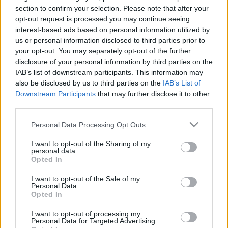
lehetőségei
section to confirm your selection. Please note that after your
Levegő Munkacsoport
•
2025. október 21.
0
opt-out request is processed you may continue seeing
interest-based ads based on personal information utilized by
us or personal information disclosed to third parties prior to
A metán erős üvegházhatású gáz, eddig mégsem
your opt-out. You may separately opt-out of the further
irányult figyelem a csökkentésére. Egy nemzetközi
disclosure of your personal information by third parties on the
projekt keretében a Levegő Munkacsoport részletes
IAB’s list of downstream participants. This information may
javaslatokat dolgoz ki az egyes érintett ágazatok
also be disclosed by us to third parties on the
IAB’s List of
metánkibocsátásának csökkentésére. Ennek
Downstream Participants
that may further disclose it to other
keretében készült el Dr. Szilágyiné Dr. Sebők Szilvia
third parties.
Gabriella…
Please note that this website/app uses one or more Google
Personal Data Processing Opt Outs
services and may gather and store information including but
not limited to your visit or usage behaviour. You may click to
I want to opt-out of the Sharing of my
personal data.
grant or deny consent to Google and its third-party tags to
Opted In
use your data for below specified purposes in below Google
consent section.
I want to opt-out of the Sale of my
Personal Data.
Opted In
I want to opt-out of processing my
Personal Data for Targeted Advertising.