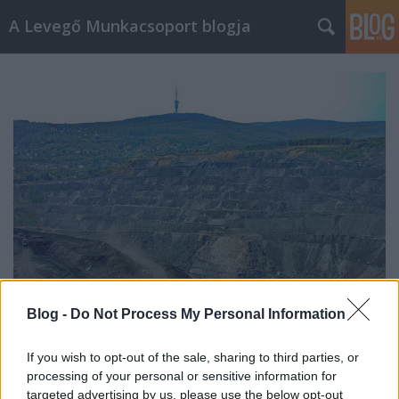
A Levegő Munkacsoport blogja
Blog -
Do Not Process My Personal Information
A szénbányászat
If you wish to opt-out of the sale, sharing to third parties, or
metánkibocsátásának csökkentési
processing of your personal or sensitive information for
targeted advertising by us, please use the below opt-out