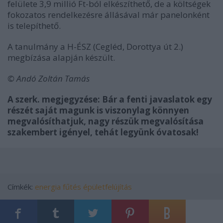
felülete 3,9 millió Ft-ból elkészíthető, de a költségek
fokozatos rendelkezésre állásával már panelonként
is telepíthető.
A tanulmány a H-ÉSZ (Cegléd, Dorottya út 2.)
megbízása alapján készült.
© Andó Zoltán Tamás
A szerk. megjegyzése: Bár a fenti javaslatok egy
részét saját magunk is viszonylag könnyen
megvalósíthatjuk, nagy részük megvalósítása
szakembert igényel, tehát legyünk óvatosak!
Címkék:
energia
fűtés
épületfelújítás