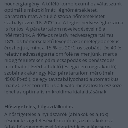
hőenergiaigény. A túlélő komplexumhoz válasszunk
optimális mikroklímát: léghőmérsékletet,
páratartalmat. A túlélő szoba hőmérsékletét
szabályozzuk 18-20°C-ra. A légtér nedvességtartama
is fontos. A páratartalom növekedésével nő a
hőérzetünk. A 40%-os relatív nedvességtartalmú
18°C-os hőmérsékletű levegőt akár melegebbnek is
érezhetjük, mint a 15 %-os 20°C-os szobáét. De 40 %
relatív nedvességtartalom fölé ne menjünk, mert a
hideg felületeken páralecsapódás és penészedés
indulhat el. Ezért a túlélő (és egyben megtakarító)
szobának akár egy kézi páratartalom mérő (már
4500 Ft-tól), de egy távszabályozható automatikus
már
20 ezer forinttól is a kiváló megvalósító eszköze
lehet az optimális mikroklíma kialakításának.
Hőszigetelés, hőgazdálkodás
A hőszigetelés a nyílászárók (ablakok és ajtók)
réseinek szigetelésével kezdődik, az ablakok és a
falak hőszigetelésével folytatódik és a légcsere-