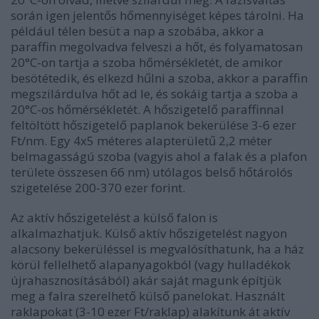
során igen jelentős hőmennyiséget képes tárolni. Ha
például télen besüt a nap a szobába, akkor a
paraffin megolvadva felveszi a hőt, és folyamatosan
20°C-on tartja a szoba hőmérsékletét, de amikor
besötétedik, és elkezd hűlni a szoba, akkor a paraffin
megszilárdulva hőt ad le, és sokáig tartja a szoba a
20°C-os hőmérsékletét. A hőszigetelő paraffinnal
feltöltött hőszigetelő paplanok bekerülése 3-6 ezer
Ft/nm. Egy 4x5 méteres alapterületű 2,2 méter
belmagasságú szoba (vagyis ahol a falak és a plafon
területe összesen 66 nm) utólagos belső hőtárolós
szigetelése 200-370 ezer forint.
Az aktív hőszigetelést a külső falon is
alkalmazhatjuk. Külső aktív hőszigetelést nagyon
alacsony bekerüléssel is megvalósíthatunk, ha a ház
körül fellelhető alapanyagokból (vagy hulladékok
újrahasznosításából) akár saját magunk építjük
meg a falra szerelhető külső panelokat. Használt
raklapokat (3-10 ezer Ft/raklap) alakítunk át aktív