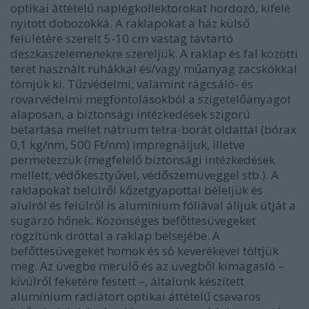
optikai áttételű naplégkollektorokat hordozó, kifelé
nyitott dobozokká. A raklapokat a ház külső
felületére szerelt 5-10 cm vastag távtartó
deszkaszelemenekre szereljük. A raklap és fal közötti
teret használt ruhákkal és/vagy műanyag zacskókkal
tömjük ki. Tűzvédelmi, valamint rágcsáló- és
rovarvédelmi megfontolásokból a szigetelőanyagot
alaposan, a biztonsági intézkedések szigorú
betartása mellet nátrium tetra-borát oldattal (bórax
0,1 kg/nm, 500 Ft/nm) impregnáljuk, illetve
permetezzük (megfelelő biztonsági intézkedések
mellett, védőkesztyűvel, védőszemüveggel stb.). A
raklapokat belülről kőzetgyapottal béleljük és
alulról és felülről is alumínium fóliával álljuk útját a
sugárzó hőnek. Közönséges befőttesüvegeket
rögzítünk dróttal a raklap belsejébe. A
befőttesüvegeket homok és só keverékével töltjük
meg. Az üvegbe merülő és az üvegből kimagasló –
kívülről feketére festett –, általunk készített
alumínium radiátort optikai áttételű csavaros