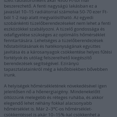
szett radiátoronként akár 4500 Ft-tól már
beszerezhető. A fenti nagyságú lakásban ez a
javaslat 10–15 radiátorral számolva 50-70 ezer Ft-
ból 1-2 nap alatt megvalósítható. Az egyedi
szobánkénti tüzelőberendezéseket nem lehet a fenti
eszközökkel szabályozni. A tüzelő gondossága és
odafigyelése szükséges az optimális hőmérséklet
fenntartására. Lehetséges a tüzelőberendezések
hőstabilitásának és hatékonyságának együttes
javítása és a károsanyagok csökkentése helyes fűtési
fortélyok és utólag felszerelhető kiegészítő
berendezések segítségével. Ezirányú
tapasztalatainkról még a későbbiekben bővebben
írunk.
A helyiségek hőmérsékletének növekedésével igen
jelentősen nő a hőenergiaigény. Mindenekelőtt
öltözzünk melegebb és réteges ruhába, és akkor
elegendő lehet néhány fokkal alacsonyabb
hőmérséklet is. Már 2–3°C-os hőmérséklet-
csökkentéssel is akár 10–15%-kal csökkenhet a