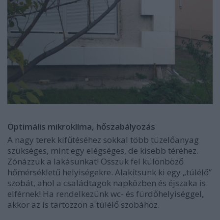
Optimális mikroklíma, hőszabályozás
A nagy terek kifűtéséhez sokkal több tüzelőanyag
szükséges, mint egy elégséges, de kisebb téréhez.
Zónázzuk a lakásunkat! Osszuk fel különböző
hőmérsékletű helyiségekre. Alakítsunk ki egy „túlélő”
szobát, ahol a családtagok napközben és éjszaka is
elférnek! Ha rendelkezünk wc- és fürdőhelyiséggel,
akkor az is tartozzon a túlélő szobához.