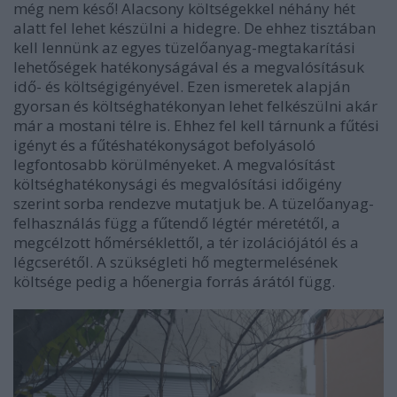
még nem késő! Alacsony költségekkel néhány hét
alatt fel lehet készülni a hidegre. De ehhez tisztában
kell lennünk az egyes tüzelőanyag-megtakarítási
lehetőségek hatékonyságával és a megvalósításuk
idő- és költségigényével. Ezen ismeretek alapján
gyorsan és költséghatékonyan lehet felkészülni akár
már a mostani télre is. Ehhez fel kell tárnunk a fűtési
igényt és a fűtéshatékonyságot befolyásoló
legfontosabb körülményeket. A megvalósítást
költséghatékonysági és megvalósítási időigény
szerint sorba rendezve mutatjuk be. A tüzelőanyag-
felhasználás függ a fűtendő légtér méretétől, a
megcélzott hőmérséklettől, a tér izolációjától és a
légcserétől. A szükségleti hő megtermelésének
költsége pedig a hőenergia forrás árától függ.