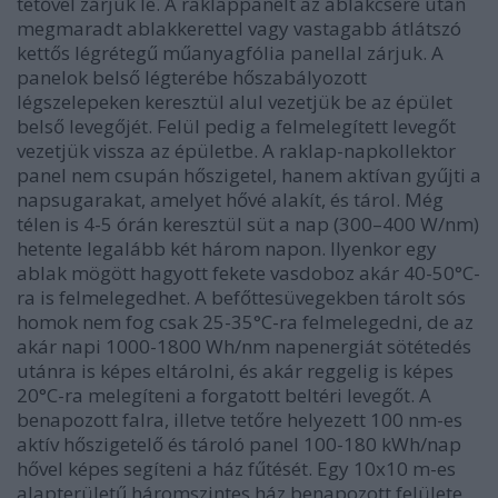
tetővel zárjuk le. A raklappanelt az ablakcsere után
megmaradt ablakkerettel vagy vastagabb átlátszó
kettős légrétegű műanyagfólia panellal zárjuk. A
panelok belső légterébe hőszabályozott
légszelepeken keresztül alul vezetjük be az épület
belső levegőjét. Felül pedig a felmelegített levegőt
vezetjük vissza az épületbe. A raklap-napkollektor
panel nem csupán hőszigetel, hanem aktívan gyűjti a
napsugarakat, amelyet hővé alakít, és tárol. Még
télen is 4-5 órán keresztül süt a nap (300–400 W/nm)
hetente legalább két három napon. Ilyenkor egy
ablak mögött hagyott fekete vasdoboz akár 40-50°C-
ra is felmelegedhet. A befőttesüvegekben tárolt sós
homok nem fog csak 25-35°C-ra felmelegedni, de az
akár napi 1000-1800 Wh/nm napenergiát sötétedés
utánra is képes eltárolni, és akár reggelig is képes
20°C-ra melegíteni a forgatott beltéri levegőt. A
benapozott falra, illetve tetőre helyezett 100 nm-es
aktív hőszigetelő és tároló panel 100-180 kWh/nap
hővel képes segíteni a ház fűtését. Egy 10x10 m-es
alapterületű háromszintes ház benapozott felülete