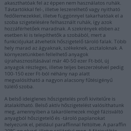
akaszthatóak fel az éppen nem használatos ruhák.
Távtartókkal fel-, illetve leszerelhető vagy nyitható
fedőlemezekkel, illetve függönnyel takarhatóak el a
szoba szigetelésére felhasznált ruhák, így azok
hozzáférhetőek maradnak. A szekrények ebben az
esetben ki is telepíthetők a szobából, mert a
funkciójukat átvehetik hőszigetelő tároló falak. Több
hely marad az ágyaknak, székeknek, asztaloknak. A
környezetünkben fellelhető anyagok
újrahasznosításával már 40-50 ezer Ft-ból, új
anyagok részleges, illetve teljes beszerzésével pedig
100-150 ezer Ft-ból néhány nap alatt
megvalósítható a nagyon alacsony fűtésigényű
túlélő szoba.
A belső ideiglenes hőszigetelés profi kivitelűre is
átalakítható. Belső aktív hőszigetelést valósíthatunk
meg, amennyiben a takarólemezek mögé fázisváltó
anyagból hőszigetelő és -tároló paplanokat
helyezünk el, például paraffinnal feltöltve. A paraffin
20°C-on olvad, illetve szilárdul meg. A fázisváltás