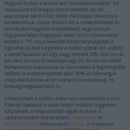
Nagyon fontos a tervbe vett szobahőmérséklet. Ne
válasszunk túl magas hőmérsékletet, de túl
alacsonyat sem! A ház többi helyiségét téliesítsük
(víztelenítsük, illetve töltsük fel a csővezetékeket és
tartályokat fagyálló folyadékkal), vagy tartsuk
fagypont felett (fagypont alatti külső hőmérséklet
esetén 5-7°C-on) a kevésbé fűtött helyiségeket is.
Egyúttal jól kell szigetelni a túlélő szobát (ld. alább)
a belső falaknál is.) Egy nagy méretű 200-300 nm-es
(de nem korszerű) lakásban egy 20-30 nm-es túlélő
komplexum kialakítása és használata a leghidegebb
időben is eredményezhet akár 90%-os hőenergia-
megtakarítást (és ezzel arányos tüzelőanyag- és
költségmegtakarítást) is..
Amennyiben a túlélő szoba nem rendelkezik külön
fűtéssel (például a lakás többi részétől független
kályhával), a megvalósítás egyik eszköze a
radiátoronként felszerelhető
elektromos
és
termosztatikus
hőszabályzó
szelep
. A szabályzó