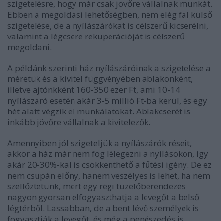
szigetelésre, hogy már csak jövőre vállalnak munkát.
Ebben a megoldási lehetőségben, nem elég fal külső
szigetelése, de a nyílászárókat is célszerű kicserélni,
valamint a légcsere rekuperációját is célszerű
megoldani.
A példánk szerinti ház nyílászáróinak a szigetelése a
méretük és a kivitel függvényében ablakonként,
illetve ajtónkként 160-350 ezer Ft, ami 10-14
nyílászáró esetén akár 3-5 millió Ft-ba kerül, és egy
hét alatt végzik el munkálatokat. Ablakcserét is
inkább jövőre vállalnak a kivitelezők.
Amennyiben jól szigeteljük a nyílászárók réseit,
akkor a ház már nem fog lélegezni a nyílásokon, így
akár 20-30%-kal is csökkenthető a fűtési igény. De ez
nem csupán előny, hanem veszélyes is lehet, ha nem
szellőztetünk, mert egy régi tüzelőberendezés
nagyon gyorsan elfogyaszthatja a levegőt a belső
légtérből. Lassabban, de a bent lévő személyek is
fogyasztják a levegőt, és még a penészedés is