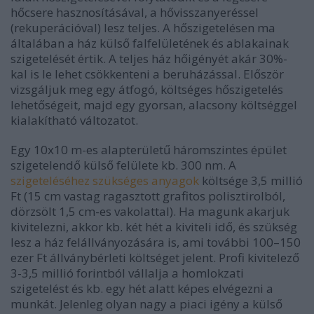
hőcsere hasznosításával, a hővisszanyeréssel
(rekuperációval) lesz teljes. A hőszigetelésen ma
általában a ház külső falfelületének és ablakainak
szigetelését értik. A teljes ház hőigényét akár 30%-
kal is le lehet csökkenteni a beruházással. Először
vizsgáljuk meg egy átfogó, költséges hőszigetelés
lehetőségeit, majd egy gyorsan, alacsony költséggel
kialakítható változatot.
Egy 10x10 m-es alapterületű háromszintes épület
szigetelendő külső felülete kb. 300 nm. A
szigeteléséhez szükséges anyagok
költsége 3,5 millió
Ft (15 cm vastag ragasztott grafitos polisztirolból,
dörzsölt 1,5 cm-es vakolattal). Ha magunk akarjuk
kivitelezni, akkor kb. két hét a kiviteli idő, és szükség
lesz a ház felállványozására is, ami további 100–150
ezer Ft állványbérleti költséget jelent. Profi kivitelező
3-3,5 millió forintból vállalja a homlokzati
szigetelést és kb. egy hét alatt képes elvégezni a
munkát. Jelenleg olyan nagy a piaci igény a külső