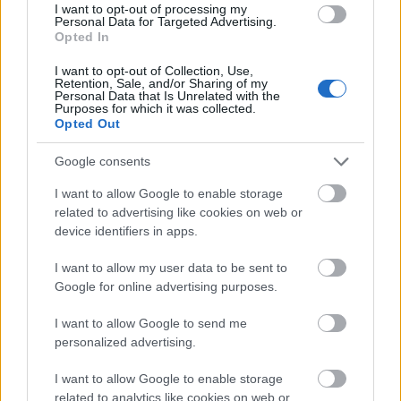
I want to opt-out of processing my
küszöbök felszerelésével lehet leghatékonyabban
Personal Data for Targeted Advertising.
megvalósítani. Ehhez, az akár 10-15 évre is
Opted In
megoldást adó szigetelés szereléséhez,
I want to opt-out of Collection, Use,
profilmaróval kell szerelővájatot kialakítani az
Retention, Sale, and/or Sharing of my
ajtókon és ablakokon. Az ehhez szükséges
Personal Data that Is Unrelated with the
Purposes for which it was collected.
profilmaró berendezés bérelhető. A bérleti díj 10-20
Opted Out
ezer Ft, a példánkban szereplő ház résszigetelése
tehát 40-60 ezer Ft -ból megvalósítható. Egy hét alatt
Google consents
az összes nyílászárón kialakíthatók a szerelővájatok
és belehúzhatók a szigetelő elemek. A szigetelést
I want to allow Google to enable storage
magunk is eltudjuk végezni, de hívhatunk
related to advertising like cookies on web or
szakembert, viszont akkor kb. háromszoros
device identifiers in apps.
költséggel számolhatunk. A résszigetelést
I want to allow my user data to be sent to
gyorsabban és egyszerűbben is elvégezhetjük
Google for online advertising purposes.
öntapadó résszigetelő szalaggal, de ennek az
élettartama sokkal rövidebb, 1-3 év lesz.
I want to allow Google to send me
personalized advertising.
Ablakcserével további jelentős hőveszteség
kerülhető el. Az ablakcsere során a régi 2x1 rétegű
I want to allow Google to enable storage
üveget kettő- vagy háromrétegű gáztöltésű, jobb
related to analytics like cookies on web or