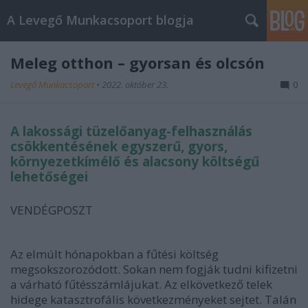
A Levegő Munkacsoport blogja
Meleg otthon – gyorsan és olcsón
Levegő Munkacsoport
•
2022. október 23.
0
A lakossági tüzelőanyag-felhasználás
csökkentésének egyszerű, gyors,
környezetkímélő és alacsony költségű
lehetőségei
VENDÉGPOSZT
Az elmúlt hónapokban a fűtési költség
megsokszorozódott. Sokan nem fogják tudni kifizetni
a várható fűtésszámlájukat. Az elkövetkező telek
hidege katasztrofális következményeket sejtet. Talán