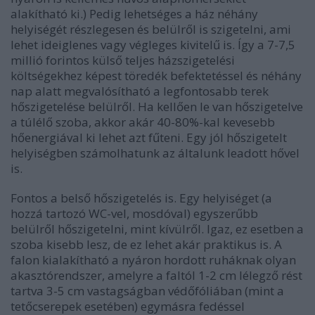
alakítható ki.) Pedig lehetséges a ház néhány
helyiségét részlegesen és belülről is szigetelni, ami
lehet ideiglenes vagy végleges kivitelű is. Így a 7-7,5
millió forintos külső teljes házszigetelési
költségekhez képest töredék befektetéssel és néhány
nap alatt megvalósítható a legfontosabb terek
hőszigetelése belülről. Ha kellően le van hőszigetelve
a túlélő szoba, akkor akár 40-80%-kal kevesebb
hőenergiával ki lehet azt fűteni. Egy jól hőszigetelt
helyiségben számolhatunk az általunk leadott hővel
is.
Fontos a belső hőszigetelés is. Egy helyiséget (a
hozzá tartozó WC-vel, mosdóval) egyszerűbb
belülről hőszigetelni, mint kívülről. Igaz, ez esetben a
szoba kisebb lesz, de ez lehet akár praktikus is. A
falon kialakítható a nyáron hordott ruháknak olyan
akasztórendszer, amelyre a faltól 1-2 cm lélegző rést
tartva 3-5 cm vastagságban védőfóliában (mint a
tetőcserepek esetében) egymásra fedéssel