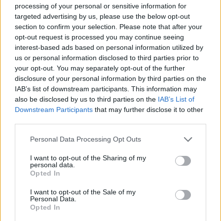
elérhető összes legjobb műszaki megoldással (BAT)
processing of your personal or sensitive information for
a példánk szerinti energia hatékonysági felújítása
targeted advertising by us, please use the below opt-out
után a ház energia igénye összeségében akár 60-
section to confirm your selection. Please note that after your
90%-kal csökken, a 90%-os csökkenés pedig már
opt-out request is processed you may continue seeing
megfelelhet egy passzív ház energetikai jellemzőinek
interest-based ads based on personal information utilized by
is. Mindez 10-16 millió forintból mintegy két-három
us or personal information disclosed to third parties prior to
hónap alatt megvalósítható.
your opt-out. You may separately opt-out of the further
disclosure of your personal information by third parties on the
Nagyon sok családnak azonban nincs lehetősége
IAB’s list of downstream participants. This information may
ekkora befektetésre és már nincs is elegendő idő a
also be disclosed by us to third parties on the
IAB’s List of
Downstream Participants
that may further disclose it to other
megvalósításra sem. Az alábbiakban felsorolunk
third parties.
néhány alacsony befektetésű megoldást, amelyekkel
közel azonos megtakarítás érhető el. A javaslatok
Please note that this website/app uses one or more Google
Personal Data Processing Opt Outs
kiviteléhez viszont nagyobb saját befektetett munka
services and may gather and store information including but
szükséges.
not limited to your visit or usage behaviour. You may click to
I want to opt-out of the Sharing of my
personal data.
grant or deny consent to Google and its third-party tags to
Opted In
A régi nyílászárók hőszigetelési hatásosságát sok
use your data for below specified purposes in below Google
esetben utólagosan is fel lehet javítani a fenti költség
consent section.
I want to opt-out of the Sale of my
10-15%-ával és 1-2 hét alatt. A
résveszteségeket
Personal Data.
utólagosan felszerelhető gumitömítésekkel,
Opted In
kefetömítésekkel, tömítőszalagokkal, automata