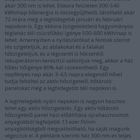
akár 300 nm is lehet. Ekkora felületen 300-540
kWh/nap hőenergia is összegyűjthető, tárolható akár
72 órára még a leghidegebb januári és februári
napokon is. Egy ekkora (szigeteletlen) hagyományos
téglaház téli csúcsfűtési igénye 500-600 kWh/nap is
lehet. Amennyiben a nyílászárókat a fentiek szerint
rés szigeteljük, az ablakokat és a falakat
hőszigeteljük, és a légcserét is hőcserélő
rekuperátoron keresztül valósítjuk meg, akkor a ház
fűtési hőigénye 80%-kal csökkenthető. Egy
napfényes nap akár 3-4,5 napra elegendő hővel
tudja feltöltei az aktív hőszigetelő, hőtároló
panelokat még a leghidegebb téli napokon is.
A legmelegebb nyári napokon is nagyon hasznos
lehet egy aktív hőszigetelés. Egy aktív hőtároló
hőszigetelő panel házi előállítása újrahasznosított
anyagokból legfeljebb 13 ezer Ft/nm
anyagköltségből megvalósítható, ha saját magunk
végezzük el. A példánk szerinti ház 300 nm-es teljes