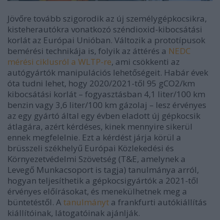
Jövőre tovább szigorodik az új személygépkocsikra,
kisteherautókra vonatkozó széndioxid-kibocsátási
korlát az Európai Unióban. Változik a prototípusok
bemérési technikája is, folyik az áttérés a
NEDC
mérési ciklusról a WLTP-re
, ami csökkenti az
autógyártók manipulációs lehetőségeit. Habár évek
óta tudni lehet, hogy 2020/2021-től 95 gCO2/km
kibocsátási korlát – fogyasztásban 4,1 liter/100 km
benzin vagy 3,6 liter/100 km gázolaj – lesz érvényes
az egy gyártó által egy évben eladott új gépkocsik
átlagára, azért kérdéses, kinek mennyire sikerül
ennek megfelelnie. Ezt a kérdést járja körül a
brüsszeli székhelyű Európai Közlekedési és
Környezetvédelmi Szövetség (T&E, amelynek a
Levegő Munkacsoport is tagja) tanulmánya arról,
hogyan teljesíthetik a gépkocsigyártók a 2021-től
érvényes előírásokat, és menekülhetnek meg a
büntetéstől. A
tanulmányt
a frankfurti autókiállítás
kiállítóinak, látogatóinak ajánlják.