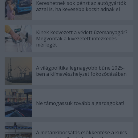
Kereshetnek sok pénzt az autógyártók
azzal is, ha kevesebb kocsit adnak el
Kinek kedvezett a védett üzemanyagár?
Megvonták a kivezetett intézkedés
mérlegét
A világpolitika legnagyobb bűne 2025-
ben a klímavészhelyzet fokozódásában
Ne támogassuk tovább a gazdagokat!
A metánkibocsátás csökkentése a kulcs