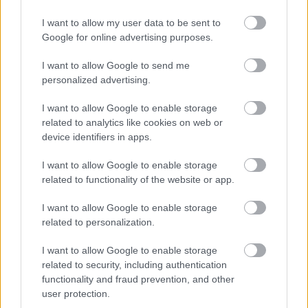
A Levegő Munkacsoport álláspontja szerint a
I want to allow my user data to be sent to
magyar állam paradox módon nemcsak a
Google for online advertising purposes.
széndioxid-kibocsátás jelentős csökkenését érheti el,
ha a kisebb kibocsátású járművek használatát
I want to allow Google to send me
mozdíthatná elő a személygépkocsik adóztatásának
personalized advertising.
átalakításával, hanem az autógyártóknak is segítene
I want to allow Google to enable storage
azzal, hogy az új gépkocsieladásokat az
related to analytics like cookies on web or
alacsonyabb, leginkább a nulla kibocsátású
device identifiers in apps.
modellek felé tereli. Mindenekelőtt arra volna
szükség, hogy az autók adózása a jelenleginél sokkal
I want to allow Google to enable storage
inkább arányos legyen azzal, hogy évente mennyi
related to functionality of the website or app.
széndioxidot bocsátanak a levegőbe.
I want to allow Google to enable storage
Bár elengedhetetlen az új gépkocsik széndioxid-
related to personalization.
kibocsátásának mielőbbi nullára csökkentése, és jó
indulásnak látszik a jövőre életbe lépő 95 gCO2/km
I want to allow Google to enable storage
korlátozás, de szükség van a forgalom csökkentésére
related to security, including authentication
is. Napi utazásaink racionalizálását, a saját gépkocsi
functionality and fraud prevention, and other
használata helyett inkább más utazási mód
user protection.
választását ösztönző közlekedéspolitikára is szükség