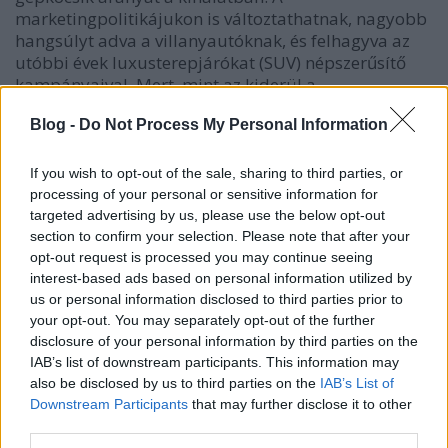
marketingpolitikájukon is változtathatnak, nagyobb
hangsúlyt adva a villanyautóknak, és felhagyva az
utóbbi évek luxusterepjárókat (SUV) népszerűsítő
kampányaival. Mert, mint az kiderül a
tanulmányból, a SUV-eladások megugró
Blog -
Do Not Process My Personal Information
részesedése hozzájárult ahhoz, hogy több gyárnak is
nőtt az éves átlagos kibocsátási értéke.
If you wish to opt-out of the sale, sharing to third parties, or
processing of your personal or sensitive information for
targeted advertising by us, please use the below opt-out
section to confirm your selection. Please note that after your
opt-out request is processed you may continue seeing
interest-based ads based on personal information utilized by
us or personal information disclosed to third parties prior to
your opt-out. You may separately opt-out of the further
disclosure of your personal information by third parties on the
IAB’s list of downstream participants. This information may
also be disclosed by us to third parties on the
IAB’s List of
Downstream Participants
that may further disclose it to other
third parties.