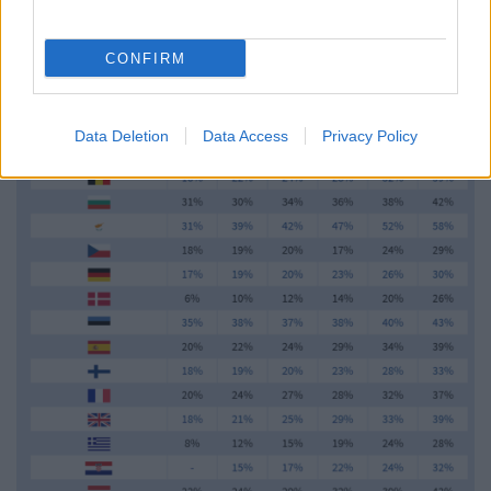
van. Anélkül képtelenség a magyarországi
széndioxid-kibocsátást annyire csökkenteni, hogy az
CONFIRM
megfeleljen az éghajlatvédelmi céloknak.
Data Deletion
Data Access
Privacy Policy