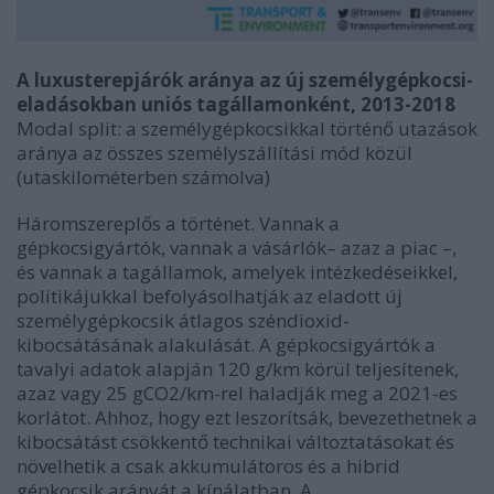
A luxusterepjárók aránya az új személygépkocsi-
eladásokban uniós tagállamonként, 2013-2018
Modal split: a személygépkocsikkal történő utazások
aránya az összes személyszállítási mód közül
(utaskilométerben számolva)
Háromszereplős a történet. Vannak a
gépkocsigyártók, vannak a vásárlók– azaz a piac –,
és vannak a tagállamok, amelyek intézkedéseikkel,
politikájukkal befolyásolhatják az eladott új
személygépkocsik átlagos széndioxid-
kibocsátásának alakulását. A gépkocsigyártók a
tavalyi adatok alapján 120 g/km körül teljesítenek,
azaz vagy 25 gCO2/km-rel haladják meg a 2021-es
korlátot. Ahhoz, hogy ezt leszorítsák, bevezethetnek a
kibocsátást csökkentő technikai változtatásokat és
növelhetik a csak akkumulátoros és a hibrid
gépkocsik arányát a kínálatban. A