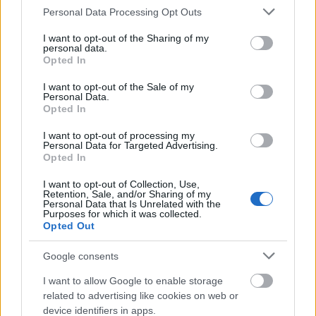
Please note that this website/app uses one or more Google
Personal Data Processing Opt Outs
services and may gather and store information including but
not limited to your visit or usage behaviour. You may click to
I want to opt-out of the Sharing of my
personal data.
grant or deny consent to Google and its third-party tags to
Opted In
use your data for below specified purposes in below Google
A 2018-ban gazdára talált új személygépkocsik
consent section.
I want to opt-out of the Sale of my
kibocsátása tagállamonként
Personal Data.
(a 95 gCO2/km-t jelző piros vonal csak viszonyítás,
Opted In
nem kell tagállamonként érvényesülnie)
I want to opt-out of processing my
Personal Data for Targeted Advertising.
A három összetevő közül ami meghatározza azt,
Opted In
hogy hogyan alakulnak az eladások, a vásárlói
magatartás nem magánvaló, azt erősen befolyásolja
I want to opt-out of Collection, Use,
Retention, Sale, and/or Sharing of my
például, hogy a televíziós reklámokban SUV-okat
Personal Data that Is Unrelated with the
látunk-e vagy hibrid és akkumulátoros
Purposes for which it was collected.
Opted Out
villanyautókat. De befolyásolja a kereslet alakulását
az adózási, állami támogatási környezet is.
Google consents
Magyarországon például a
cégautók adóztatása
kifejezetten kedvez
a SUV-ok vásárlásának, és – ami
I want to allow Google to enable storage
tovább súlyosbítja a dolgot a széndioxid-kibocsátás
related to advertising like cookies on web or
szempontjából – a használatukat is.
device identifiers in apps.