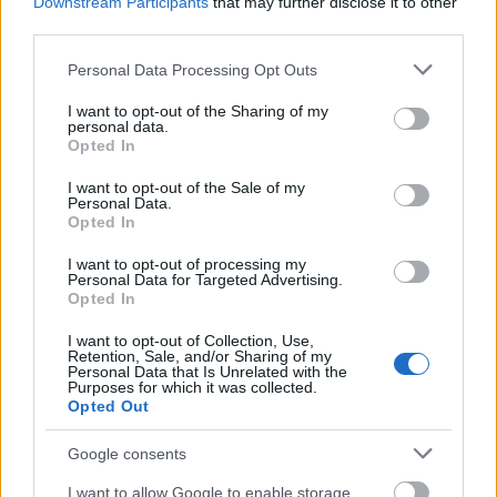
Downstream Participants
that may further disclose it to other
során – hogy E energiabesorolású építési telket vett,
third parties.
vagyis energiafogyasztás szempontjából a létező
Please note that this website/app uses one or more Google
legrosszabbat. E képzeletbeli besorolású – de a
Personal Data Processing Opt Outs
services and may gather and store information including but
gyakorlatban nagyon is valós következményekkel
not limited to your visit or usage behaviour. You may click to
I want to opt-out of the Sharing of my
járó – telkek jellemzője ugyanis az, hogy iszonyatos
personal data.
grant or deny consent to Google and its third-party tags to
nagy a hozzájuk kapcsolódó energia- és időigény.
Opted In
use your data for below specified purposes in below Google
Magyarul: hiába olcsó a telek, ha a működtetése –
consent section.
I want to opt-out of the Sale of my
többek között a közlekedés – rengeteg energiát és
Personal Data.
időt vesz majd igénybe.
Opted In
Milyen információnak kellene szerepelni azon a
I want to opt-out of processing my
Personal Data for Targeted Advertising.
képzeletbeli tájékoztató brosúrán, amit minden
Opted In
eladó telekhez, házhoz, lakáshoz mellékelni kellene?
Például a következőknek:
I want to opt-out of Collection, Use,
Retention, Sale, and/or Sharing of my
Personal Data that Is Unrelated with the
Van-e a környéken óvoda, iskola, és hány perc
Purposes for which it was collected.
alatt érhetőek el gyalog?
Opted Out
Van-e a közelben játszótér, kikapcsolódásra,
Google consents
sétára, szabadtéri tevékenységre alkalmas park,
erdő, mező, természetvédelmi terület?
I want to allow Google to enable storage