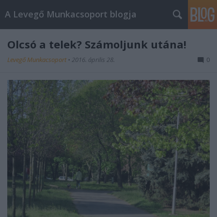
A Levegő Munkacsoport blogja
Olcsó a telek? Számoljunk utána!
Levegő Munkacsoport
•
2016. április 28.
0