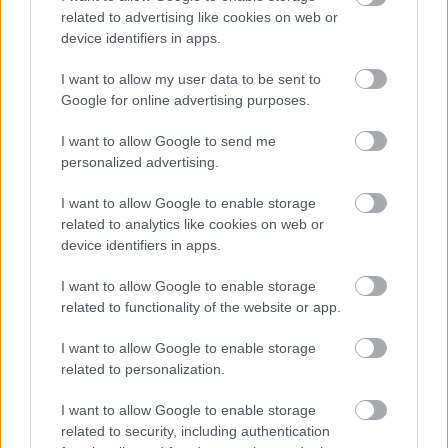
Milyen messze vannak élelmiszer- és egyéb
related to advertising like cookies on web or
üzletek?
device identifiers in apps.
El lehet-e jutni egyszerűen gyalog,
I want to allow my user data to be sent to
tömegközlekedéssel, illetve kerékpárral a
Google for online advertising purposes.
városközpontba?
I want to allow Google to send me
Visszatérve a képzeletbeli energiabesorolásra, ha
personalized advertising.
A++ telken veszünk/építünk házat vagy lakást,
könnyű dolgunk lesz. Egy ilyen helyen a napi
I want to allow Google to enable storage
közlekedésre fordítandó energia csekély, gyalog,
related to analytics like cookies on web or
kerékpárral és tömegközlekedéssel minden fontos
device identifiers in apps.
szolgáltatás elérhető, és még a kisgyermekes
családoknak sincs szükségük gépjárműre. Ha ilyen
I want to allow Google to enable storage
helyen választunk otthont, nem vesztegetünk majd el
related to functionality of the website or app.
órákat a dugóban ülve és sem a benzin ára, sem a
I want to allow Google to enable storage
parkolóhelyek mennyisége nem befolyásolja többé a
related to personalization.
hangulatunkat. Egyszóval: A++ telekkel a
közlekedésen rengeteg energiát, időt és pénzt
I want to allow Google to enable storage
takaríthatunk meg, egyszerűbbek, vidámabbak
related to security, including authentication
lesznek a hétköznapjaink – amivel mindenki jól jár, a