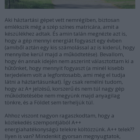
Aki háztartási gépet vett nemrégiben, biztosan
emlékszik még a szép színes matricára, amit a
készülékhez adtak. És amin talán megnézte azt is,
hogy a gép mennyi energiát fogyaszt egy évben
(amiből aztán egy kis számolással az is kiderül, hogy
mennyibe kerül majd a működtetése). Bevallom,
hogy én annak idején nem aszerint választottam ki a
hűtőnket, hogy mennyit fogyaszt (a minél kisebb
terjedelem volt a legfontosabb, ami még el tudja
látni a háztartásunkat). Így csak remélni tudom,
hogy az A+ jelzésű, korszerű és nem túl nagy gép
működtetésébe nem megyünk majd anyagilag
tönkre, és a Földet sem terheljük túl.
Ahhoz viszont nagyon ragaszkodtam, hogy a
közlekedés szempontjából A++
energiahatékonyságú telekre költözzünk. A++ telek??
Ilyen is van? Mindenkit gyorsan megnyugtatok,