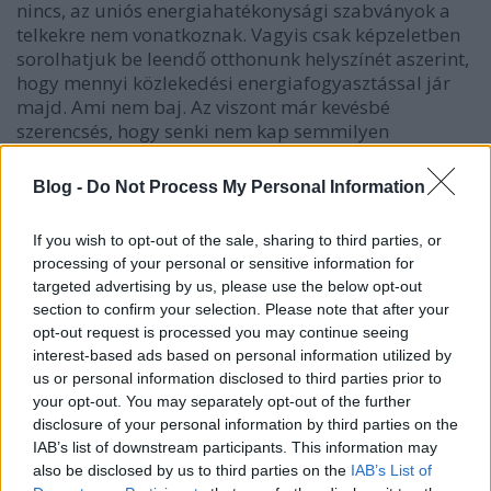
nincs, az uniós energiahatékonysági szabványok a
telkekre nem vonatkoznak
. Vagyis csak képzeletben
sorolhatjuk be leendő otthonunk helyszínét aszerint,
hogy mennyi közlekedési energiafogyasztással jár
majd. Ami nem baj. Az viszont már kevésbé
szerencsés, hogy senki nem kap semmilyen
tájékoztató matricát, füzetet, brosúrát, mielőtt élete
legnagyobb befektetéséről dönt, ami arról szólna,
Blog -
Do Not Process My Personal Information
hogy milyen energiavonzata lesz az adott helyszínen
való életnek, a család tervezett életmódját
If you wish to opt-out of the sale, sharing to third parties, or
figyelembe véve.
processing of your personal or sensitive information for
targeted advertising by us, please use the below opt-out
Tájékoztatás hiányában a legjellemzőbb, hogy az
section to confirm your selection. Please note that after your
egyszeri fiatal pár, aki családot szeretne alapítani,
opt-out request is processed you may continue seeing
de munkája a fővároshoz vagy egy nagyobb
interest-based ads based on personal information utilized by
városhoz köti, oszt, szoroz, aztán vesz egy frissen
us or personal information disclosed to third parties prior to
felparcellázott olcsó telket „valahol kijjebb” egy
your opt-out. You may separately opt-out of the further
zöldövezetben, ahol majd szorgos munkával
disclosure of your personal information by third parties on the
felépítheti álmai családi házát. A terv szép, de van
IAB’s list of downstream participants. This information may
egy igen nagy bökkenője. Ha a fiatal pár nem tudja –
also be disclosed by us to third parties on the
IAB’s List of
vagy nem vette eléggé figyelembe a számításai