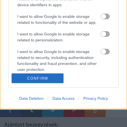
Elválaszthatnák az utak alépítményét a járdáétól,
device identifiers in apps.
beiktatva egy rezgéscsillapító sávot. Nem is kellene
hozzá sok, hogy ez a munka megkezdődjön, csak
I want to allow Google to enable storage
annak felismerése, hogy nem a város van az
related to functionality of the website or app.
autóforgalomért, hanem a közlekedés a
városlakókért, a városért, és ezért úgy kell
I want to allow Google to enable storage
fönntartani a mobilitást, hogy azzal biztosan ne
related to personalization.
okozzunk kárt senkinek.
I want to allow Google to enable storage
Vargha Márton
related to security, including authentication
functionality and fraud prevention, and other
user protection.
CONFIRM
Címkék:
tömegközlekedés
építészet
buszsáv
BKK
épületfelújítás
épületek felújítása
Data Deletion
Data Access
Privacy Policy
Ajánlott bejegyzések: