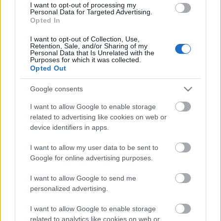
I want to opt-out of processing my
a csatornát. Vajon hány házat moshat alá
Personal Data for Targeted Advertising.
folyamatosan a közlekedés repesztette csatornák
Opted In
nehezen felderíthető vízszivárgása? Ráadásul a
rezgés nem csak a csatornát, de a falakat, az egész
I want to opt-out of Collection, Use,
Retention, Sale, and/or Sharing of my
épületet rázza szét. Vajon mikor omlik össze a emiatt
Personal Data that Is Unrelated with the
Purposes for which it was collected.
egy hatemeletes ház Budapesten? Más országokban
Opted Out
már felismerték a problémát, találhatni írásokat az
interneten arról, mekkora károkat tud okozni a régi
Google consents
házakban a közlekedési rezgetés.
I want to allow Google to enable storage
Sokféle ellenszere lehet ennek a károkozásnak. A
related to advertising like cookies on web or
vasúti vágányok alatt kőzúzalék, a városi
device identifiers in apps.
villamosvágányban gumibetét szolgál a rezgés
csillapítására, szétterjedésének megakadályozására.
I want to allow my user data to be sent to
Az utakon már attól is javulhat a helyzet, ha az
Google for online advertising purposes.
autóbuszok lengéscsillapítója csillapít és nem ráz,
I want to allow Google to send me
meg attól is, ha a sofőrök – főleg a buszokkal – nem
personalized advertising.
vészfékezéssel állnak meg, hanem egyenletesen
lelassítva a járművet. De a legtöbbet a
I want to allow Google to enable storage
közlekedéstervezők, közlekedésépítők tehetnék!
related to analytics like cookies on web or