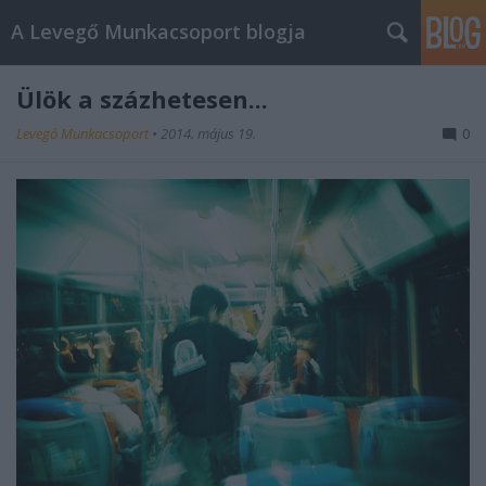
A Levegő Munkacsoport blogja
Ülök a százhetesen...
Levegő Munkacsoport
•
2014. május 19.
0