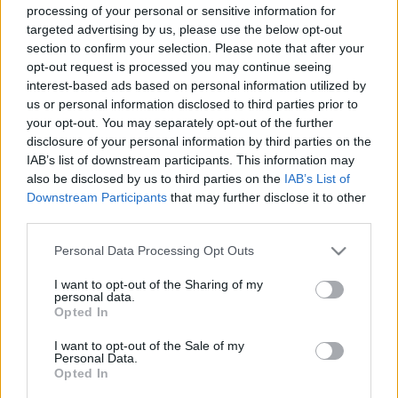
repedések is vannak a falakon. Rezgés tekintetében a
processing of your personal or sensitive information for
legzavaróbb, amikor ugrik egyet alattam a fotel.
targeted advertising by us, please use the below opt-out
Gondolom ilyenkor áll meg rendőrfékkel egy-egy
section to confirm your selection. Please note that after your
autóbusz a házunk előtti buszmegállóban, miután
opt-out request is processed you may continue seeing
átrobogott a sárgán vagy a piroson.
interest-based ads based on personal information utilized by
us or personal information disclosed to third parties prior to
Ebben a hetven éves házban éppen háborús
your opt-out. You may separately opt-out of the further
állapotok vannak. Cserélik a földszinten a csatornát,
disclosure of your personal information by third parties on the
ami több helyen is megrepedt. Nem tudok
IAB’s list of downstream participants. This information may
szabadulni a gondolattól, hogy a tartós, de merev
also be disclosed by us to third parties on the
IAB’s List of
kőagyag csöveket a rezgés és a metróépítésnél
Downstream Participants
that may further disclose it to other
szivattyúzással előidézett több méteres talajvízszint
third parties.
ingadozás készíthette ki. Amikor kiszivattyúzták a
Please note that this website/app uses one or more Google
Personal Data Processing Opt Outs
vizet, kiszáradhatott a föld, és rés keletkezhetett a
services and may gather and store information including but
csatorna alatt. A közlekedésnek az út által közvetített
not limited to your visit or usage behaviour. You may click to
I want to opt-out of the Sharing of my
rezgetése végezhette el aztán a többit, az
personal data.
grant or deny consent to Google and its third-party tags to
alátámasztás nélkül maradt csatorna egy-egy
Opted In
use your data for below specified purposes in below Google
szakaszon berezgett és eltört. A Dunához közelebb,
consent section.
I want to opt-out of the Sale of my
ahol a talajvíz szintje a folyóéval együtt mozog, még
Personal Data.
szivattyúzás sem kell ahhoz, hogy a folyamatos
Opted In
rezgés összetömörítse földet, és egyszercsak eltörje